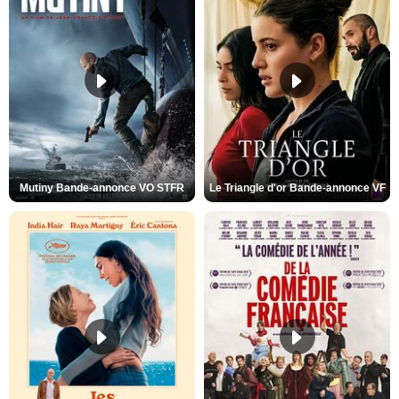
Mutiny Bande-annonce VO STFR
Le Triangle d'or Bande-annonce VF