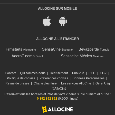
ALLOCINÉ SUR MOBILE
ALLOCINÉ À L'ÉTRANGER
Filmstarts
SensaCine
Beyazperde
Allemagne
Espagne
Turquie
AdoroCinema
Sensacine México
Brésil
Mexique
Contact
|
Qui sommes-nous
|
Recrutement
|
Publicité
|
CGU
|
CGV
|
Politique de cookies
|
Préférences cookies
|
Données Personnelles
|
Revue de presse
|
Charte d'écriture
|
Les services AlloCiné
|
Gérer Utiq
|
©AlloCiné
Retrouvez tous les horaires et infos de votre cinéma sur le numéro AlloCiné :
0 892 892 892
(0,90€/minute)