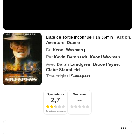
Date de sortie inconnue
|
1h 36min
|
Action
,
Aventure
,
Drame
De
Keoni Waxman
|
Par
Kevin Bernhardt
,
Keoni Waxman
Avec
Dolph Lundgren
,
Bruce Payne
,
Claire Stansfield
Titre original
Sweepers
Spectateurs
Mes amis
2,7
--
36 notes, 7 critiques