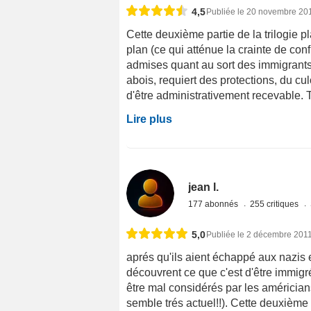
4,5
Publiée le 20 novembre 20
Cette deuxième partie de la trilogie p
plan (ce qui atténue la crainte de co
admises quant au sort des immigrants j
abois, requiert des protections, du culo
d'être administrativement recevable. To
Lire plus
jean l.
177 abonnés
255 critiques
5,0
Publiée le 2 décembre 201
aprés qu'ils aient échappé aux nazis
découvrent ce que c'est d'être immigré
être mal considérés par les américians
semble trés actuel!!). Cette deuxièm