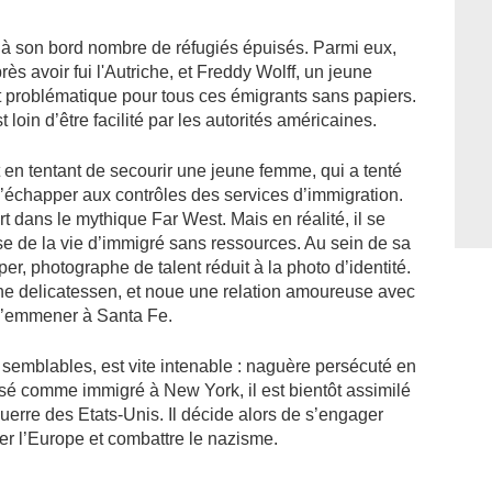
 à son bord nombre de réfugiés épuisés. Parmi eux,
ès avoir fui l'Autriche, et Freddy Wolff, un jeune
t problématique pour tous ces émigrants sans papiers.
loin d’être facilité par les autorités américaines.
 en tentant de secourir une jeune femme, qui a tenté
 d’échapper aux contrôles des services d’immigration.
 dans le mythique Far West. Mais en réalité, il se
nse de la vie d’immigré sans ressources. Au sein de sa
, photographe de talent réduit à la photo d’identité.
une delicatessen, et noue une relation amoureuse avec
e l’emmener à Santa Fe.
semblables, est vite intenable : naguère persécuté en
tisé comme immigré à New York, il est bientôt assimilé
uerre des Etats-Unis. Il décide alors de s’engager
r l’Europe et combattre le nazisme.