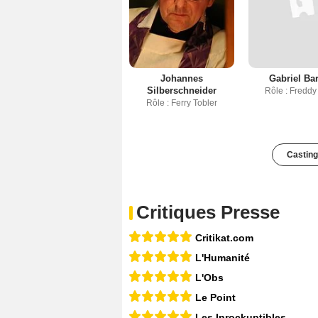
Johannes
Gabriel Bar
Silberschneider
Rôle : Freddy
Rôle : Ferry Tobler
Casting
Critiques Presse
Critikat.com
L'Humanité
L'Obs
Le Point
Les Inrockuptibles