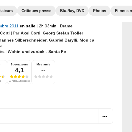
tateurs
Critiques presse
Blu-Ray, DVD
Photos
Films sim
mbre 2011
en salle
|
2h 03min
|
Drame
Corti
Par
Axel Corti
,
Georg Stefan Troller
|
hannes Silberschneider
,
Gabriel Barylli
,
Monica
u
ginal
Wohin und zurück - Santa Fe
e
Spectateurs
Mes amis
4,1
--
es
87 notes, 12 critiques