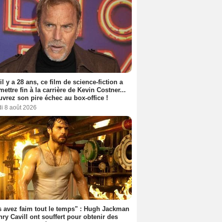
 il y a 28 ans, ce film de science-fiction a
 mettre fin à la carrière de Kevin Costner...
vrez son pire échec au box-office !
i 8 août 2026
 avez faim tout le temps" : Hugh Jackman
nry Cavill ont souffert pour obtenir des