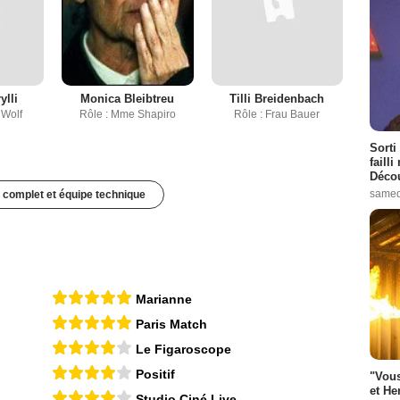
ylli
Monica Bleibtreu
Tilli Breidenbach
 Wolf
Rôle : Mme Shapiro
Rôle : Frau Bauer
Sorti
failli
Décou
samed
 complet et équipe technique
Marianne
Paris Match
Le Figaroscope
Positif
"Vous
et He
Studio Ciné Live