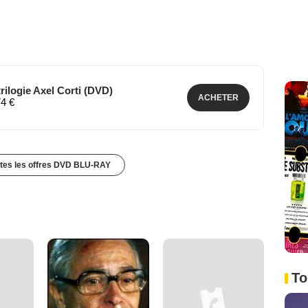
rilogie Axel Corti (DVD)
ACHETER
74 €
utes les offres DVD BLU-RAY
To