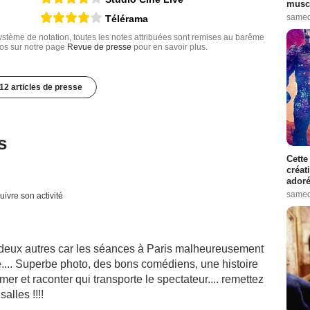
muscl
samed
Télérama
tème de notation, toutes les notes attribuées sont remises au barême
nfos sur notre page
Revue de presse
pour en savoir plus.
12 articles de presse
s
Cette
créat
adoré
samed
uivre son activité
les deux autres car les séances à Paris malheureusement
.... Superbe photo, des bons comédiens, une histoire
mer et raconter qui transporte le spectateur.... remettez
alles !!!!