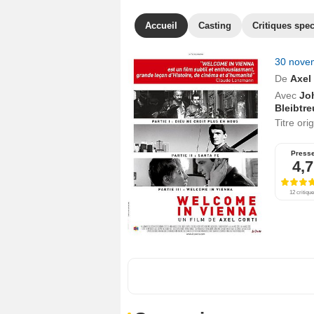
Accueil
Casting
Critiques spec
30 nove
De
Axel 
Avec
Jo
Bleibtre
Titre ori
Press
4,7
12 critiqu