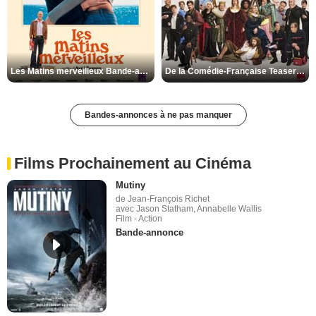
Les Matins merveilleux Bande-annonce VF
De la Comédie-Française Teaser VF
Bandes-annonces à ne pas manquer
Films Prochainement au Cinéma
Mutiny
de Jean-François Richet
avec Jason Statham, Annabelle Wallis
Film - Action
Bande-annonce