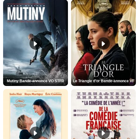
Mutiny Bande-annonce VO STFR
Le Triangle d'or Bande-annonce VF