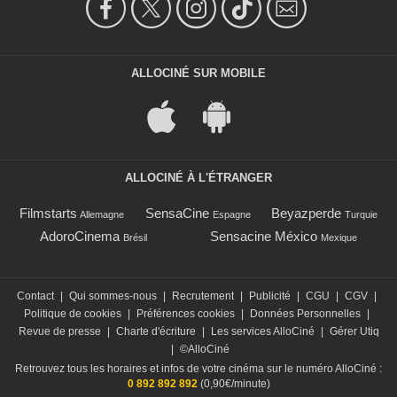
ALLOCINÉ SUR MOBILE
ALLOCINÉ À L'ÉTRANGER
Filmstarts
SensaCine
Beyazperde
Allemagne
Espagne
Turquie
AdoroCinema
Sensacine México
Brésil
Mexique
Contact
|
Qui sommes-nous
|
Recrutement
|
Publicité
|
CGU
|
CGV
|
Politique de cookies
|
Préférences cookies
|
Données Personnelles
|
Revue de presse
|
Charte d'écriture
|
Les services AlloCiné
|
Gérer Utiq
|
©AlloCiné
Retrouvez tous les horaires et infos de votre cinéma sur le numéro AlloCiné :
0 892 892 892
(0,90€/minute)