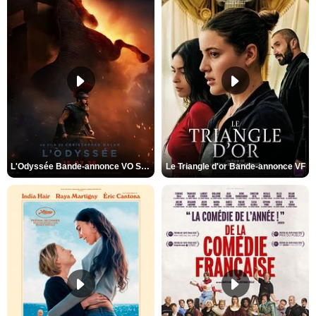
L'Odyssée Bande-annonce VO STFR
Le Triangle d'or Bande-annonce VF