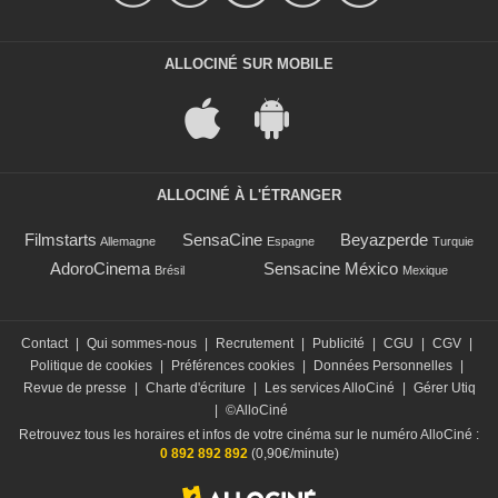
ALLOCINÉ SUR MOBILE
ALLOCINÉ À L'ÉTRANGER
Filmstarts
SensaCine
Beyazperde
Allemagne
Espagne
Turquie
AdoroCinema
Sensacine México
Brésil
Mexique
Contact
|
Qui sommes-nous
|
Recrutement
|
Publicité
|
CGU
|
CGV
|
Politique de cookies
|
Préférences cookies
|
Données Personnelles
|
Revue de presse
|
Charte d'écriture
|
Les services AlloCiné
|
Gérer Utiq
|
©AlloCiné
Retrouvez tous les horaires et infos de votre cinéma sur le numéro AlloCiné :
0 892 892 892
(0,90€/minute)