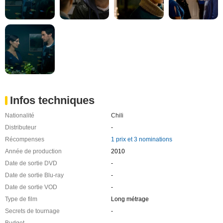
Infos techniques
Nationalité
Chili
Distributeur
-
Récompenses
1 prix et 3 nominations
Année de production
2010
Date de sortie DVD
-
Date de sortie Blu-ray
-
Date de sortie VOD
-
Type de film
Long métrage
Secrets de tournage
-
Budget
-