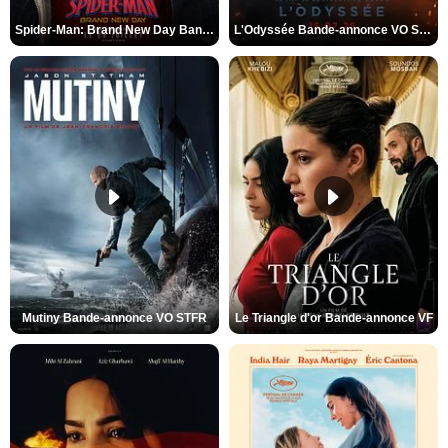
Spider-Man: Brand New Day Bande-annonce VO STFR
L'Odyssée Bande-annonce VO STFR
Mutiny Bande-annonce VO STFR
Le Triangle d'or Bande-annonce VF