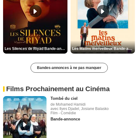
Les Silences de Riyad Bande-annonce VO STFR
Les Matins merveilleux Bande-annonce VF
Bandes-annonces à ne pas manquer
Films Prochainement au Cinéma
Tombé du ciel
de Mohamed Hamidi
avec Ilyes Djadel, Josiane Balasko
Film - Comédie
Bande-annonce