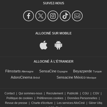
SUIVEZ-NOUS
ALLOCINÉ SUR MOBILE
ALLOCINÉ À L'ÉTRANGER
Filmstarts
SensaCine
Beyazperde
Allemagne
Espagne
Turquie
AdoroCinema
Sensacine México
Brésil
Mexique
Contact
|
Qui sommes-nous
|
Recrutement
|
Publicité
|
CGU
|
CGV
|
Politique de cookies
|
Préférences cookies
|
Données Personnelles
|
Revue de presse
|
Charte d'écriture
|
Les services AlloCiné
|
Gérer Utiq