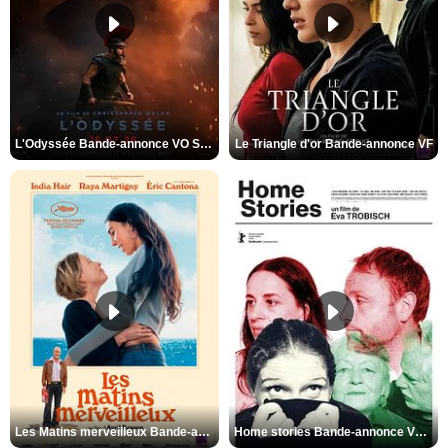
L'Odyssée Bande-annonce VO STFR
Le Triangle d'or Bande-annonce VF
Les Matins merveilleux Bande-annonce VF
Home stories Bande-annonce VO STFR