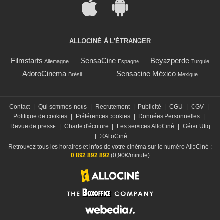
ALLOCINÉ À L'ÉTRANGER
Filmstarts
SensaCine
Beyazperde
Allemagne
Espagne
Turquie
AdoroCinema
Sensacine México
Brésil
Mexique
Contact
|
Qui sommes-nous
|
Recrutement
|
Publicité
|
CGU
|
CGV
|
Politique de cookies
|
Préférences cookies
|
Données Personnelles
|
Revue de presse
|
Charte d'écriture
|
Les services AlloCiné
|
Gérer Utiq
|
©AlloCiné
Retrouvez tous les horaires et infos de votre cinéma sur le numéro AlloCiné :
0 892 892 892
(0,90€/minute)