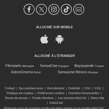
ALLOCINÉ SUR MOBILE
ALLOCINÉ À L'ÉTRANGER
Filmstarts
SensaCine
Beyazperde
Allemagne
Espagne
Turquie
AdoroCinema
Sensacine México
Brésil
Mexique
Contact
|
Qui sommes-nous
|
Recrutement
|
Publicité
|
CGU
|
CGV
|
Politique de cookies
|
Préférences cookies
|
Données Personnelles
|
Revue de presse
|
Charte d'écriture
|
Les services AlloCiné
|
Gérer Utiq
|
©AlloCiné
Retrouvez tous les horaires et infos de votre cinéma sur le numéro AlloCiné :