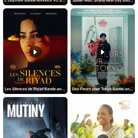
L'Odyssée Bande-annonce VO STFR
Spider-Man: Brand New Day Bande-annonce VO STFR
Les Silences de Riyad Bande-annonce VO STFR
Des Fleurs pour Tokyo Bande-annonce VO STFR