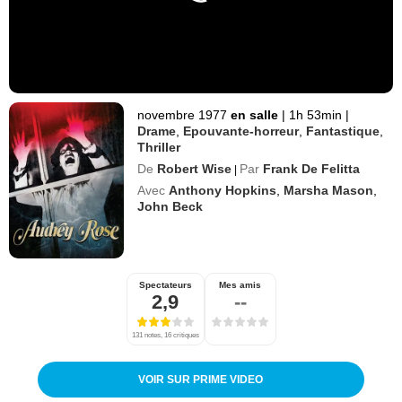
novembre 1977
en salle
|
1h 53min
|
Drame
,
Epouvante-horreur
,
Fantastique
,
Thriller
De
Robert Wise
Par
Frank De Felitta
|
Avec
Anthony Hopkins
,
Marsha Mason
,
John Beck
Spectateurs
Mes amis
2,9
--
131 notes, 16 critiques
VOIR SUR PRIME VIDEO