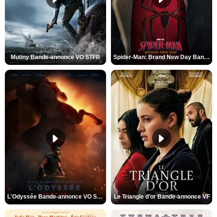
Mutiny Bande-annonce VO STFR
Spider-Man: Brand New Day Bande-annonce VO STFR
L'Odyssée Bande-annonce VO STFR
Le Triangle d'or Bande-annonce VF