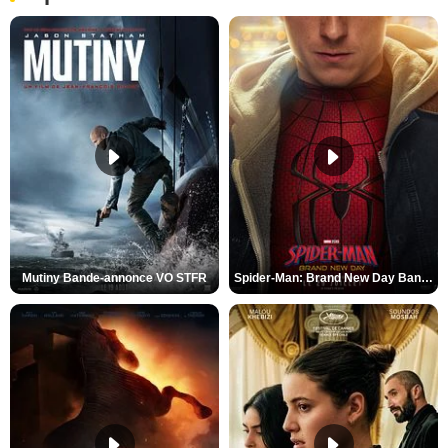
Mutiny Bande-annonce VO STFR
Spider-Man: Brand New Day Bande-annonce VO STFR