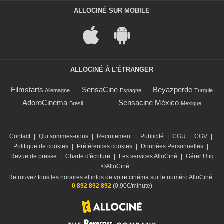
ALLOCINÉ SUR MOBILE
ALLOCINÉ À L'ÉTRANGER
Filmstarts
SensaCine
Beyazperde
Allemagne
Espagne
Turquie
AdoroCinema
Sensacine México
Brésil
Mexique
Contact
|
Qui sommes-nous
|
Recrutement
|
Publicité
|
CGU
|
CGV
|
Politique de cookies
|
Préférences cookies
|
Données Personnelles
|
Revue de presse
|
Charte d'écriture
|
Les services AlloCiné
|
Gérer Utiq
|
©AlloCiné
Retrouvez tous les horaires et infos de votre cinéma sur le numéro AlloCiné :
0 892 892 892
(0,90€/minute)