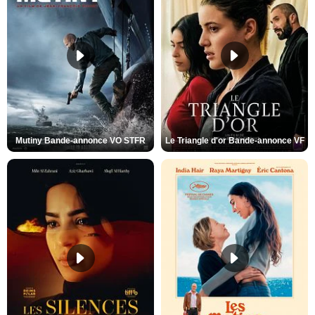
Mutiny Bande-annonce VO STFR
Le Triangle d'or Bande-annonce VF