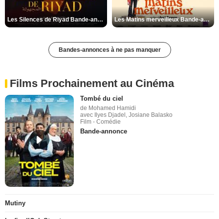
Les Silences de Riyad Bande-annonce VO STFR
Les Matins merveilleux Bande-annonce VF
Bandes-annonces à ne pas manquer
Films Prochainement au Cinéma
Tombé du ciel
de Mohamed Hamidi
avec Ilyes Djadel, Josiane Balasko
Film - Comédie
Bande-annonce
Mutiny