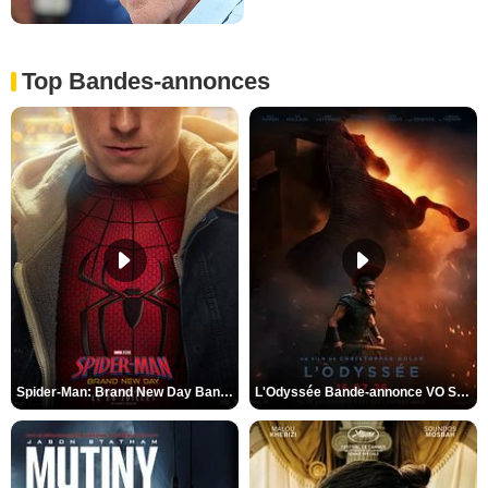
Top Bandes-annonces
Spider-Man: Brand New Day Bande-annonce VO STFR
L'Odyssée Bande-annonce VO STFR