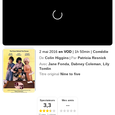
2 mai 2016
en VOD
|
1h 50min
|
Comédie
De
Colin Higgins
Par
Patricia Resnick
|
Avec
Jane Fonda
,
Dabney Coleman
,
Lily
Tomlin
Titre original
Nine to five
Spectateurs
Mes amis
3,3
--
57 notes, 7 critiques