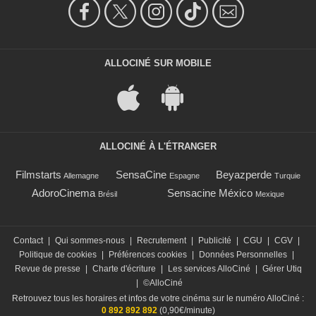
ALLOCINÉ SUR MOBILE
ALLOCINÉ À L'ÉTRANGER
Filmstarts
SensaCine
Beyazperde
Allemagne
Espagne
Turquie
AdoroCinema
Sensacine México
Brésil
Mexique
Contact
|
Qui sommes-nous
|
Recrutement
|
Publicité
|
CGU
|
CGV
|
Politique de cookies
|
Préférences cookies
|
Données Personnelles
|
Revue de presse
|
Charte d'écriture
|
Les services AlloCiné
|
Gérer Utiq
|
©AlloCiné
Retrouvez tous les horaires et infos de votre cinéma sur le numéro AlloCiné :
0 892 892 892
(0,90€/minute)