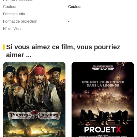
Couleur
Couleur
Format audio
-
Format de projection
-
N° de Visa
-
Si vous aimez ce film, vous pourriez
aimer ...