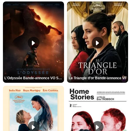
L'Odyssée Bande-annonce VO STFR
Le Triangle d'or Bande-annonce VF