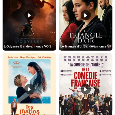
L'Odyssée Bande-annonce VO STFR
Le Triangle d'or Bande-annonce VF