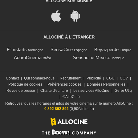
ALLOCINÉ SUR MOBILE
ALLOCINÉ À L'ÉTRANGER
Filmstarts
SensaCine
Beyazperde
Allemagne
Espagne
Turquie
AdoroCinema
Sensacine México
Brésil
Mexique
Contact
|
Qui sommes-nous
|
Recrutement
|
Publicité
|
CGU
|
CGV
|
Politique de cookies
|
Préférences cookies
|
Données Personnelles
|
Revue de presse
|
Charte d'écriture
|
Les services AlloCiné
|
Gérer Utiq
|
©AlloCiné
Retrouvez tous les horaires et infos de votre cinéma sur le numéro AlloCiné :
0 892 892 892
(0,90€/minute)