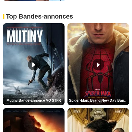
Top Bandes-annonces
Mutiny Bande-annonce VO STFR
Spider-Man: Brand New Day Bande-annonce VO STFR