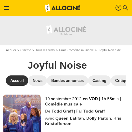
profil
menu
search
Accueil
Cinéma
Tous les films
Films Comédie musicale
Joyful Noise de Todd Graff
Joyful Noise
Accueil
News
Bandes-annonces
Casting
Critiques
19 septembre 2012
en VOD
|
1h 58min
|
Comédie musicale
De
Todd Graff
Par
Todd Graff
|
Avec
Queen Latifah
,
Dolly Parton
,
Kris
Kristofferson