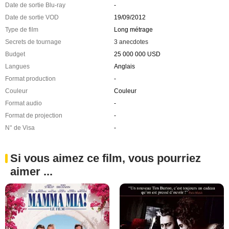
Date de sortie Blu-ray
-
Date de sortie VOD
19/09/2012
Type de film
Long métrage
Secrets de tournage
3 anecdotes
Budget
25 000 000 USD
Langues
Anglais
Format production
-
Couleur
Couleur
Format audio
-
Format de projection
-
N° de Visa
-
Si vous aimez ce film, vous pourriez
aimer ...