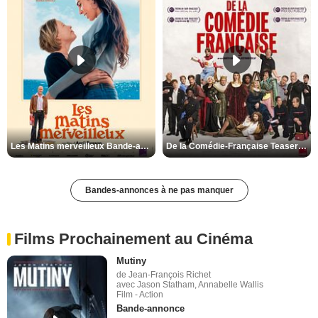
Les Matins merveilleux Bande-annonce VF
De la Comédie-Française Teaser VF
Bandes-annonces à ne pas manquer
Films Prochainement au Cinéma
Mutiny
de Jean-François Richet
avec Jason Statham, Annabelle Wallis
Film - Action
Bande-annonce