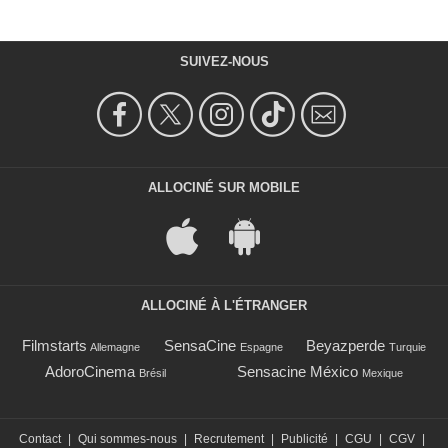
SUIVEZ-NOUS
ALLOCINÉ SUR MOBILE
ALLOCINÉ À L'ÉTRANGER
Filmstarts
SensaCine
Beyazperde
Allemagne
Espagne
Turquie
AdoroCinema
Sensacine México
Brésil
Mexique
Contact
|
Qui sommes-nous
|
Recrutement
|
Publicité
|
CGU
|
CGV
|