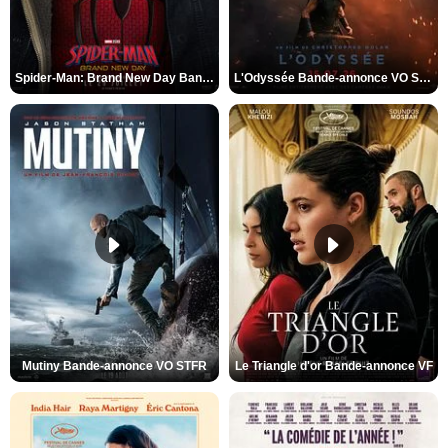
Spider-Man: Brand New Day Bande-annonce VO STFR
L'Odyssée Bande-annonce VO STFR
Mutiny Bande-annonce VO STFR
Le Triangle d'or Bande-annonce VF