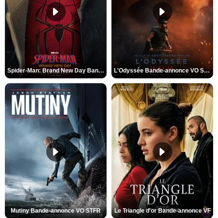
Spider-Man: Brand New Day Bande-annonce VO STFR
L'Odyssée Bande-annonce VO STFR
Mutiny Bande-annonce VO STFR
Le Triangle d'or Bande-annonce VF