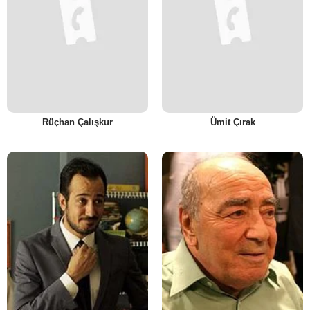
Rüçhan Çalışkur
Ümit Çırak