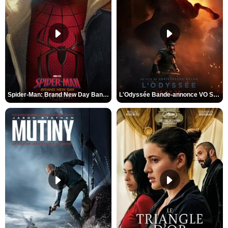
Spider-Man: Brand New Day Bande-annonce VO STFR
L'Odyssée Bande-annonce VO STFR