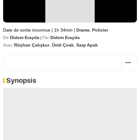
Date de sortie inconnue
|
1h 34min
|
Drame
,
Policier
De
Didem Erayda
Par
Didem Erayda
|
Avec
Rüçhan Çalışkur
,
Ümit Çırak
,
Sarp Apak
Synopsis