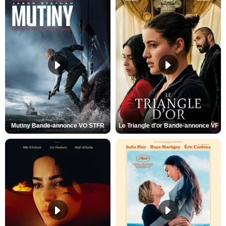
Mutiny Bande-annonce VO STFR
Le Triangle d'or Bande-annonce VF