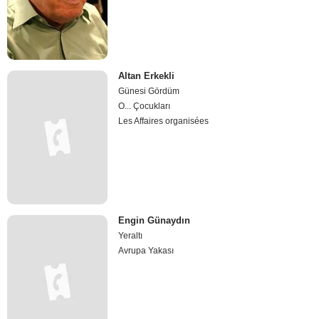
Altan Erkekli
Günesi Gördüm
O... Çocukları
Les Affaires organisées
Engin Günaydın
Yeraltı
Avrupa Yakası