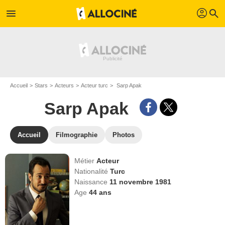
profil
menu
search
Accueil
Stars
Acteurs
Acteur turc
Sarp Apak
Sarp Apak
Accueil
Filmographie
Photos
Métier
Acteur
Nationalité
Turc
Naissance
11 novembre 1981
Age
44
ans