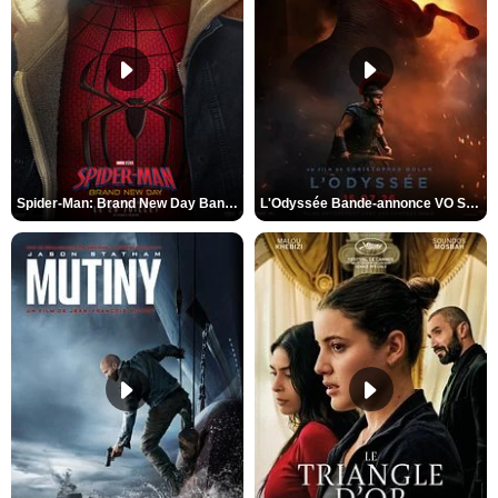
Spider-Man: Brand New Day Bande-annonce VO STFR
L'Odyssée Bande-annonce VO STFR