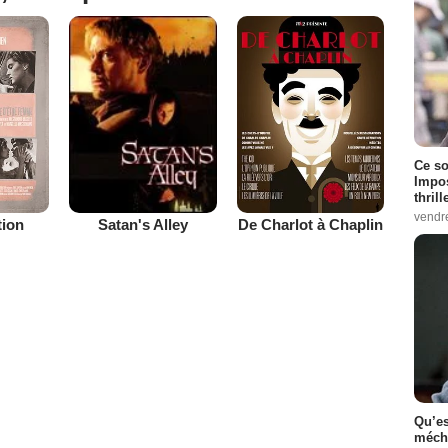
Ce so
Impos
thrill
vendr
tion
De Charlot à Chaplin
Satan's Alley
Qu’es
méch