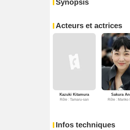
Synopsis
Acteurs et actrices
Kazuki Kitamura
Sakura A
Rôle : Tamaru-san
Rôle : Mariko 
Infos techniques