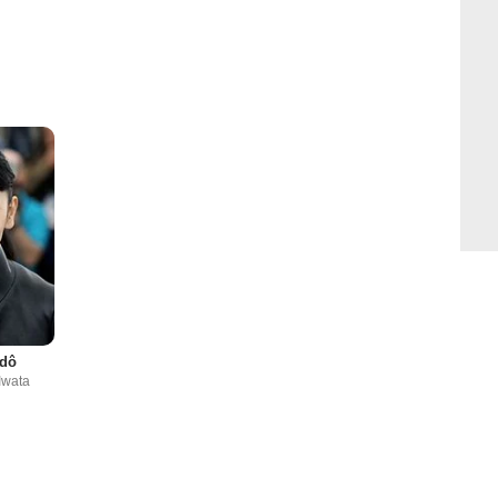
ndô
Iwata