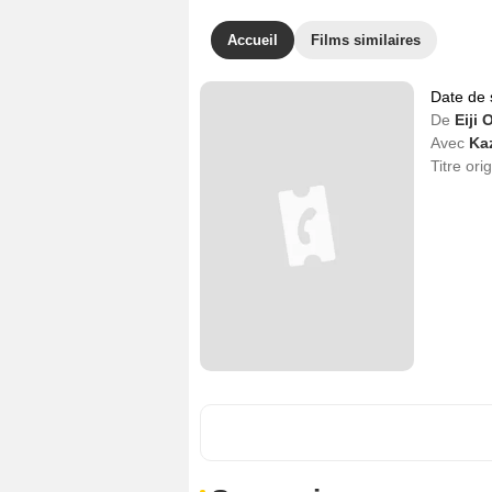
Accueil
Films similaires
Date de 
De
Eiji
Avec
Ka
Titre ori