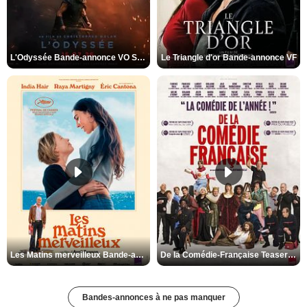
L'Odyssée Bande-annonce VO STFR
Le Triangle d'or Bande-annonce VF
Les Matins merveilleux Bande-annonce VF
De la Comédie-Française Teaser VF
Bandes-annonces à ne pas manquer