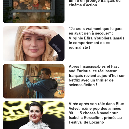
film d'un prodige français du
cinéma d'action
"Je crois vraiment que le gars
en avait rien à secouer" :
Virginie Efira n'oubliera jamais
le comportement de ce
journaliste !
Après Insaisissables et Fast
and Furious, ce réalisateur
français revient aujourd'hui sur
Netflix avec un thriller de
science-fiction !
Virée après son rôle dans Blue
Velvet, icône pop des années
90... : 5 choses à savoir sur
Isabella Rossellini, primée au
Festival de Locarno