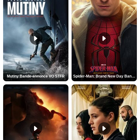
Mutiny Bande-annonce VO STFR
Spider-Man: Brand New Day Bande-annonce VO STFR