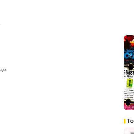
e
age
To