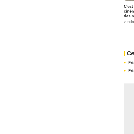
C'est
ciném
des m
vendr
Ce
Fr
Fr