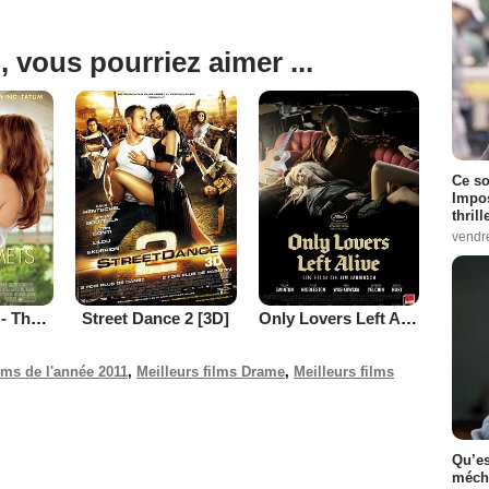
, vous pourriez aimer ...
Ce so
Impos
thrill
vendr
Je te promets - The Vow
Street Dance 2 [3D]
Only Lovers Left Alive
ilms de l'année 2011
,
Meilleurs films Drame
,
Meilleurs films
Qu’es
méch