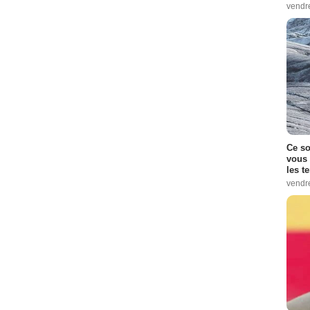
vendr
Ce so
vous 
les t
vendr