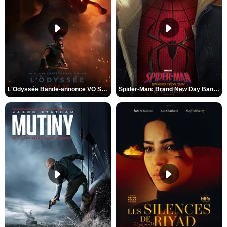
L'Odyssée Bande-annonce VO STFR
Spider-Man: Brand New Day Bande-annonce VO STFR