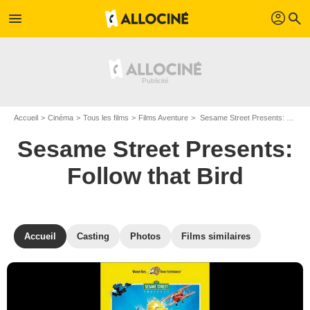
profil
menu
search
Accueil
Cinéma
Tous les films
Films Aventure
Sesame Street Presents: Follow that Bird de Ken Kwapis
Sesame Street Presents:
Follow that Bird
Accueil
Casting
Photos
Films similaires