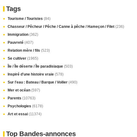
Tags
Tourisme / Touristes
(84)
Chasseur / Pêcheur / Pêche / Canne à pêche / Hameçon / Filet
(236)
Immigration
(362)
Pauvreté
(407)
Relation mère / fils
(523)
Se cultiver
(1965)
Île / Île déserte / Île paradisiaque
(503)
Inspiré d'une histoire vraie
(578)
Sur l'eau : Bateau / Barque / Voilier
(490)
Mer et océan
(597)
Parents
(10763)
Psychologies
(6178)
Art et essai
(11374)
Top Bandes-annonces