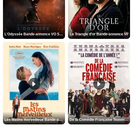
L'Odyssée Bande-annonce VO STFR
Le Triangle d'or Bande-annonce VF
Les Matins merveilleux Bande-annonce VF
De la Comédie-Française Teaser VF