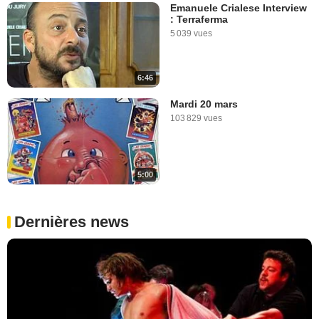
Emanuele Crialese Interview
: Terraferma
5 039 vues
6:46
Mardi 20 mars
103 829 vues
5:00
Dernières news