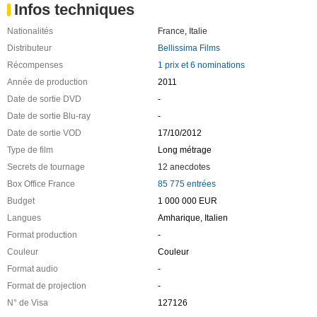
Infos techniques
Nationalités
France
,
Italie
Distributeur
Bellissima Films
Récompenses
1 prix et 6 nominations
Année de production
2011
Date de sortie DVD
-
Date de sortie Blu-ray
-
Date de sortie VOD
17/10/2012
Type de film
Long métrage
Secrets de tournage
12 anecdotes
Box Office France
85 775 entrées
Budget
1 000 000 EUR
Langues
Amharique, Italien
Format production
-
Couleur
Couleur
Format audio
-
Format de projection
-
N° de Visa
127126