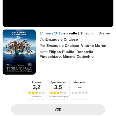
14 mars 2012
en salle
|
1h 28min
|
Drame
De
Emanuele Crialese
|
Par
Emanuele Crialese
,
Vittorio Moroni
Avec
Filippo Pucillo
,
Donatella
Finocchiaro
,
Mimmo Cuticchio
Presse
Spectateurs
Mes amis
3,2
3,5
--
26 critiques
357 notes, 65 critiques
VOD