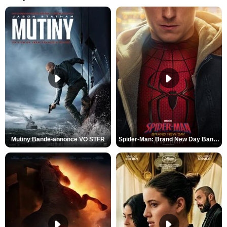
Mutiny Bande-annonce VO STFR
Spider-Man: Brand New Day Bande-annonce VO STFR