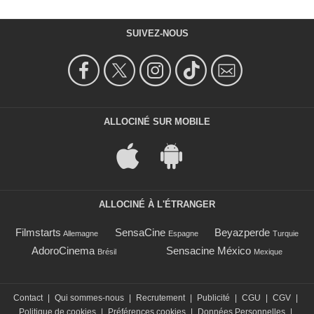
SUIVEZ-NOUS
ALLOCINÉ SUR MOBILE
ALLOCINÉ À L'ÉTRANGER
Filmstarts
SensaCine
Beyazperde
Allemagne
Espagne
Turquie
AdoroCinema
Sensacine México
Brésil
Mexique
Contact
|
Qui sommes-nous
|
Recrutement
|
Publicité
|
CGU
|
CGV
|
Politique de cookies
|
Préférences cookies
|
Données Personnelles
|