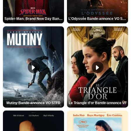
Spider-Man: Brand New Day Bande-annonce VO STFR
L'Odyssée Bande-annonce VO STFR
Mutiny Bande-annonce VO STFR
Le Triangle d'or Bande-annonce VF