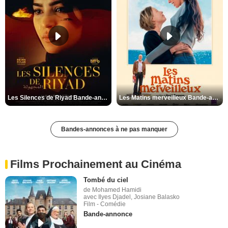
Les Silences de Riyad Bande-annonce VO STFR
Les Matins merveilleux Bande-annonce VF
Bandes-annonces à ne pas manquer
Films Prochainement au Cinéma
Tombé du ciel
de Mohamed Hamidi
avec Ilyes Djadel, Josiane Balasko
Film - Comédie
Bande-annonce