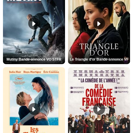
Mutiny Bande-annonce VO STFR
Le Triangle d'or Bande-annonce VF