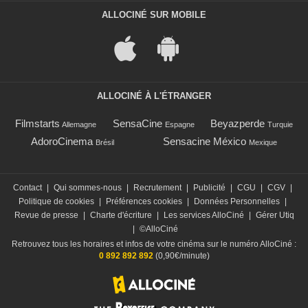
ALLOCINÉ SUR MOBILE
ALLOCINÉ À L'ÉTRANGER
Filmstarts
SensaCine
Beyazperde
Allemagne
Espagne
Turquie
AdoroCinema
Sensacine México
Brésil
Mexique
Contact
|
Qui sommes-nous
|
Recrutement
|
Publicité
|
CGU
|
CGV
|
Politique de cookies
|
Préférences cookies
|
Données Personnelles
|
Revue de presse
|
Charte d'écriture
|
Les services AlloCiné
|
Gérer Utiq
|
©AlloCiné
Retrouvez tous les horaires et infos de votre cinéma sur le numéro AlloCiné :
0 892 892 892
(0,90€/minute)