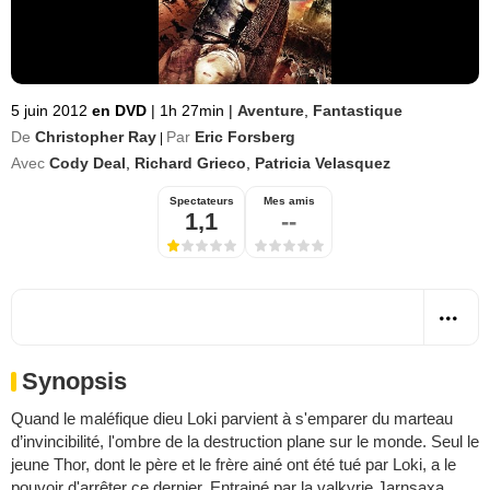
5 juin 2012
en DVD
|
1h 27min
|
Aventure
,
Fantastique
De
Christopher Ray
Par
Eric Forsberg
|
Avec
Cody Deal
,
Richard Grieco
,
Patricia Velasquez
Spectateurs
Mes amis
1,1
--
Synopsis
Quand le maléfique dieu Loki parvient à s'emparer du marteau
d’invincibilité, l'ombre de la destruction plane sur le monde. Seul le
jeune Thor, dont le père et le frère ainé ont été tué par Loki, a le
pouvoir d'arrêter ce dernier. Entrainé par la valkyrie Jarnsaxa,