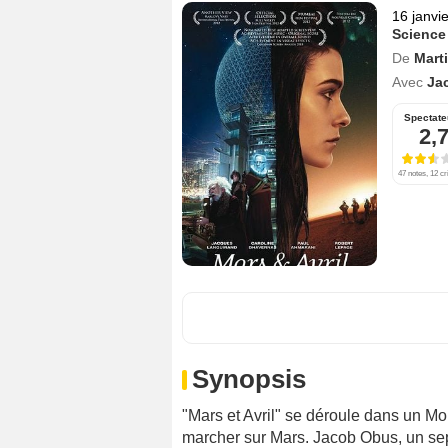
16 janvi
Science
De
Mart
Avec
Ja
Spectate
2,
47 notes, 12 cr
Synopsis
"Mars et Avril" se déroule dans un Mo
marcher sur Mars. Jacob Obus, un se