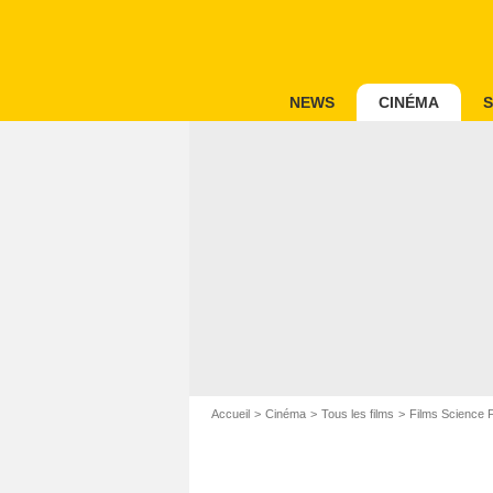
NEWS
CINÉMA
S
Accueil
Cinéma
Tous les films
Films Science F