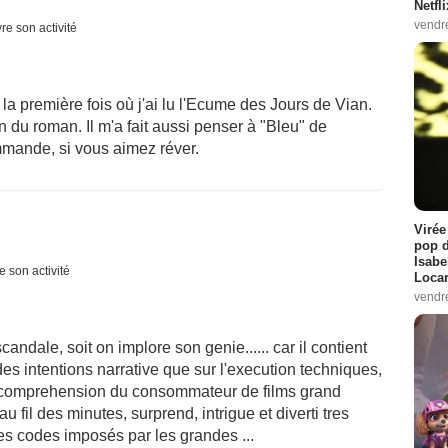
Netfl
vendr
re son activité
 la première fois où j'ai lu l'Ecume des Jours de Vian.
du roman. Il m'a fait aussi penser à "Bleu" de
mmande, si vous aimez réver.
Virée
pop d
Isabe
e son activité
Loca
vendr
candale, soit on implore son genie...... car il contient
s intentions narrative que sur l'execution techniques,
'imcomprehension du consommateur de films grand
u fil des minutes, surprend, intrigue et diverti tres
des codes imposés par les grandes ...