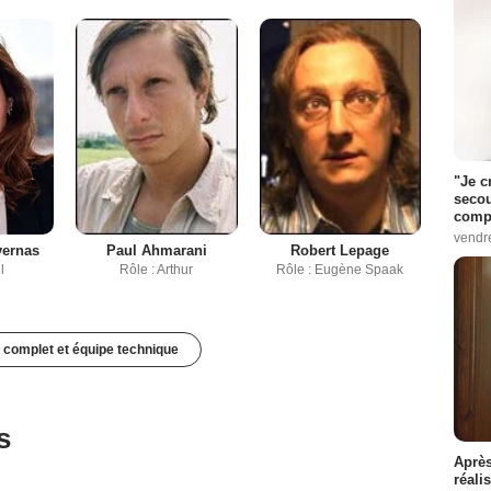
"Je c
secou
compo
vendr
vernas
Paul Ahmarani
Robert Lepage
l
Rôle : Arthur
Rôle : Eugène Spaak
 complet et équipe technique
s
Après
réali