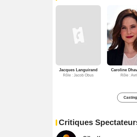
Jacques Languirand
Caroline Dha
Rôle : Jacob Obus
Rôle : Avri
Casting
Critiques Spectateur