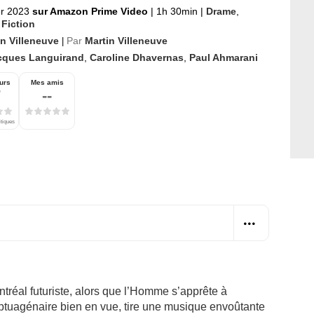
er 2023
sur Amazon Prime Video
|
1h 30min
|
Drame
,
 Fiction
in Villeneuve
Par
Martin Villeneuve
|
cques Languirand
,
Caroline Dhavernas
,
Paul Ahmarani
urs
Mes amis
7
--
itiques
ntréal futuriste, alors que l’Homme s’apprête à
ptuagénaire bien en vue, tire une musique envoûtante