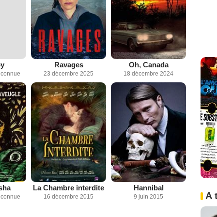
oy
Ravages
Oh, Canada
inconnue
23 décembre 2025
18 décembre 2024
sha
La Chambre interdite
Hannibal
A 
inconnue
16 décembre 2015
9 juin 2015