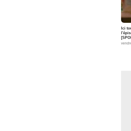
Ici t
l'épi
[SPO
vendr