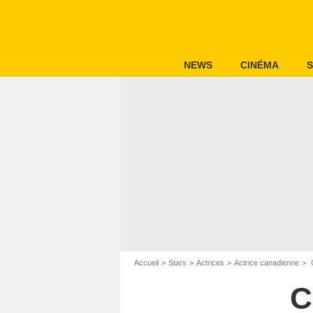
NEWS
CINÉMA
S
Accueil
Stars
Actrices
Actrice canadienne
C
C