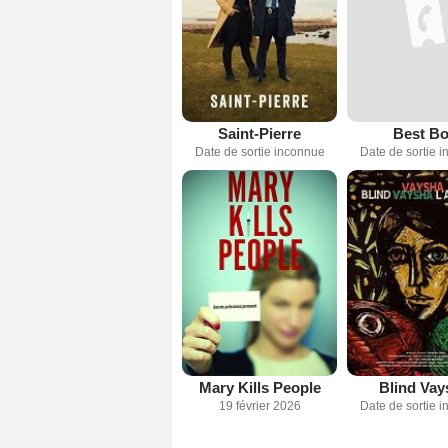
Saint-Pierre
Best B
Date de sortie inconnue
Date de sortie 
Mary Kills People
Blind Vay
19 février 2026
Date de sortie 