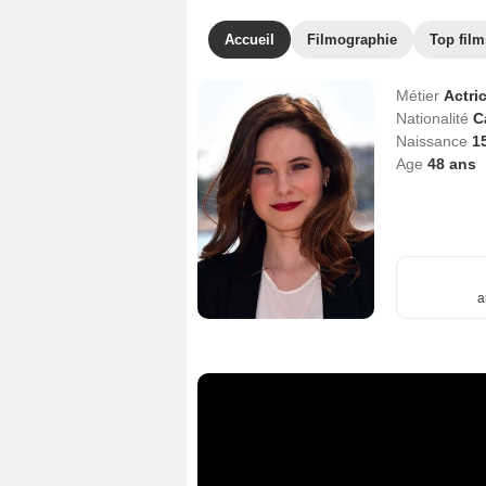
Accueil
Filmographie
Top film
Métier
Actri
Nationalité
C
Naissance
1
Age
48
ans
a