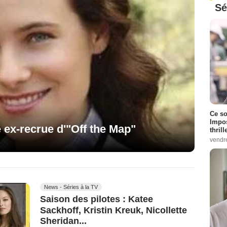
Sé
Ce so
Impos
 ex-recrue d'"Off the Map"
thrill
vendr
News - Séries à la TV
Saison des pilotes : Katee
Sackhoff, Kristin Kreuk, Nicollette
Sheridan...