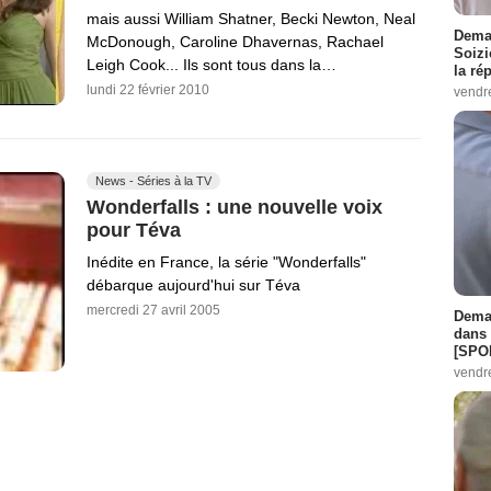
mais aussi William Shatner, Becki Newton, Neal
Demai
McDonough, Caroline Dhavernas, Rachael
Soizi
Leigh Cook... Ils sont tous dans la…
la ré
lundi 22 février 2010
vendr
News - Séries à la TV
Wonderfalls : une nouvelle voix
pour Téva
Inédite en France, la série "Wonderfalls"
débarque aujourd'hui sur Téva
mercredi 27 avril 2005
Demai
dans 
[SPO
vendr