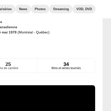
s/séries
News
Photos
Streaming
VOD, DVD
ce
anadienne
5 mai 1978
(Montréal - Québec)
25
34
ns de carrière
films et séries tournés