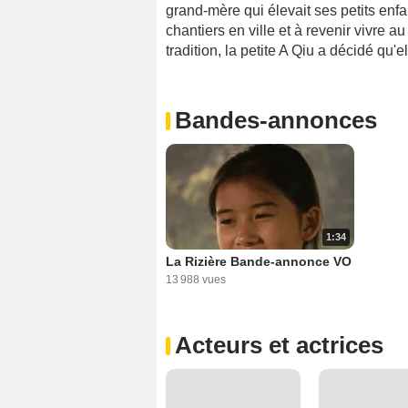
grand-mère qui élevait ses petits enfan
chantiers en ville et à revenir vivre a
tradition, la petite A Qiu a décidé qu'el
Bandes-annonces
1:34
La Rizière Bande-annonce VO
13 988 vues
Acteurs et actrices