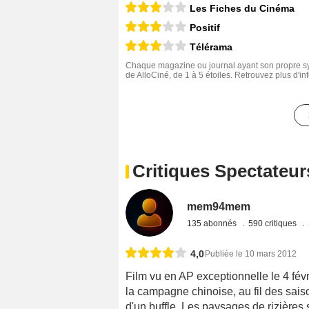
Les Fiches du Cinéma
Positif
Télérama
Chaque magazine ou journal ayant son propre sys
de AlloCiné, de 1 à 5 étoiles. Retrouvez plus d'i
Critiques Spectateur
mem94mem
135 abonnés
590 critiques
4,0
Publiée le 10 mars 2012
Film vu en AP exceptionnelle le 4 fév
la campagne chinoise, au fil des sai
d'un buffle. Les paysages de rizières