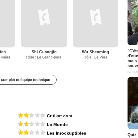
"C'ét
fen
Shi Guangjin
Wu Shenming
d'œuv
d-mère
Rôle : Le Grand-père
Rôle : Le Père
mais 
souve
samed
 complet et équipe technique
Critikat.com
Le Monde
Les Inrockuptibles
Quiz 