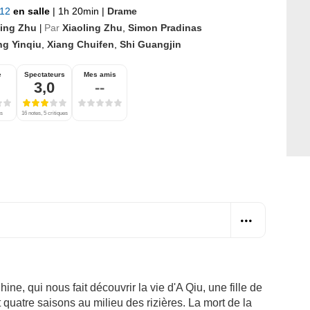
012
en salle
|
1h 20min
|
Drame
ling Zhu
Par
Xiaoling Zhu
,
Simon Pradinas
|
ng Yinqiu
,
Xiang Chuifen
,
Shi Guangjin
e
Spectateurs
Mes amis
3,0
--
es
16 notes, 5 critiques
ne, qui nous fait découvrir la vie d'A Qiu, une fille de
t quatre saisons au milieu des rizières. La mort de la