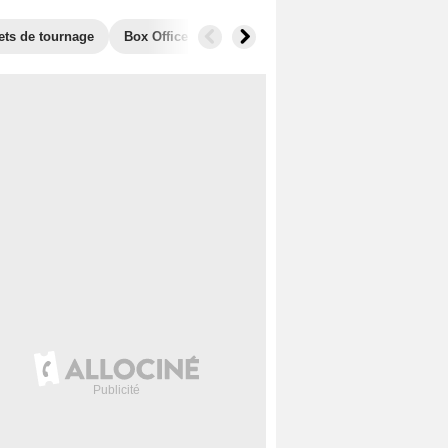
ets de tournage
Box Office
Récompenses
Films similaires