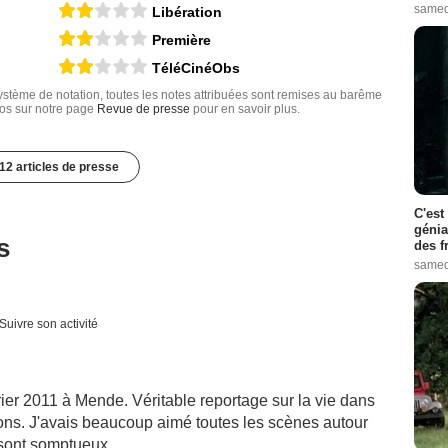
samed
Libération
Première
TéléCinéObs
tème de notation, toutes les notes attribuées sont remises au barême
nfos sur notre page
Revue de presse
pour en savoir plus.
12 articles de presse
C'est
génia
s
des f
samed
Suivre son activité
rier 2011 à Mende. Véritable reportage sur la vie dans
sons. J'avais beaucoup aimé toutes les scènes autour
 sont somptueux.