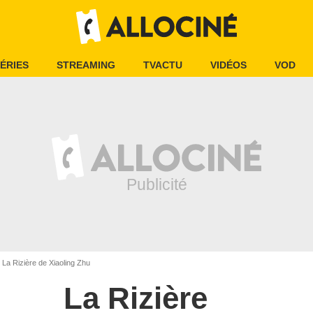
ÉRIES
STREAMING
TVACTU
VIDÉOS
VOD
La Rizière de Xiaoling Zhu
La Rizière