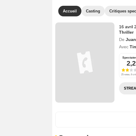
Accueil
Casting
Critiques spec
16 avril
Thriller
De
Juan
Avec
Ti
Spectate
2,2
25 notes, 6 cri
STREA