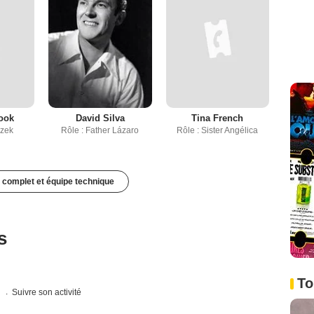
ook
David Silva
Tina French
szek
Rôle : Father Lázaro
Rôle : Sister Angélica
 complet et équipe technique
s
To
s
Suivre son activité