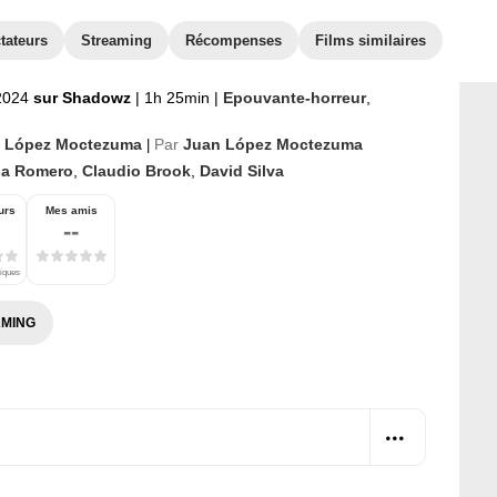
tateurs
Streaming
Récompenses
Films similaires
 2024
sur Shadowz
|
1h 25min
|
Epouvante-horreur
,
 López Moctezuma
Par
Juan López Moctezuma
|
na Romero
,
Claudio Brook
,
David Silva
urs
Mes amis
--
tiques
MING