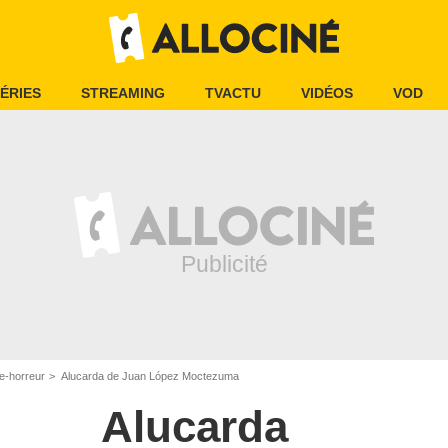
ÉRIES
STREAMING
TVACTU
VIDÉOS
VOD
e-horreur
Alucarda de Juan López Moctezuma
Alucarda