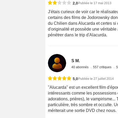
2,0
Publiée le 17 mai 2013
J'étais curieux de voir car le réalisa
certains des films de Jodorowsky donc
du Chilien dans Alucarda et certes si c
d'originalité et possède une véritabl
pénétrer dans le trip d'Alacurda.
S M.
40 abonnés
557 critiques
S
5,0
Publiée le 27 juillet 2014
"Alucarda" est un excellent film d'épou
intéressants comme les possessions d
adorations, prières), le vampirisme...
particulière, très sombre et occulte.
mériterait une sortie DVD chez nous.