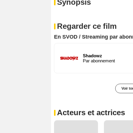
Synopsis
Regarder ce film
En SVOD / Streaming par abo
Shadowz
Par abonnement
Voir t
Acteurs et actrices