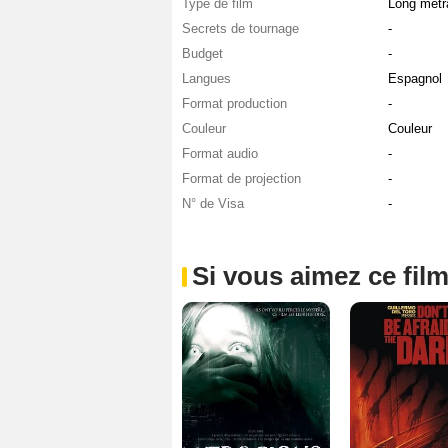
Type de film
Long métr
Secrets de tournage
-
Budget
-
Langues
Espagnol
Format production
-
Couleur
Couleur
Format audio
-
Format de projection
-
N° de Visa
-
Si vous aimez ce film