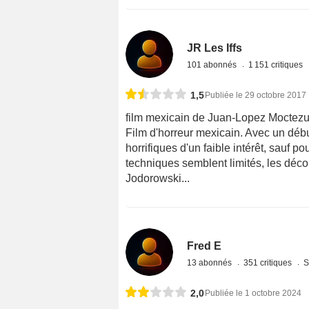
JR Les Iffs
101 abonnés
1 151 critiques
1,5
Publiée le 29 octobre 2017
film mexicain de Juan-Lopez Moctez
Film d'horreur mexicain. Avec un débu
horrifiques d'un faible intérêt, sauf 
techniques semblent limités, les déco
Jodorowski...
Fred E
13 abonnés
351 critiques
S
2,0
Publiée le 1 octobre 2024