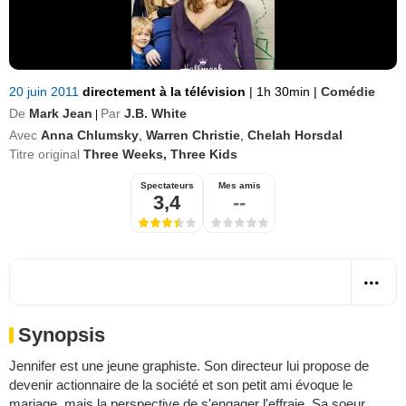
20 juin 2011
directement à la télévision
|
1h 30min
|
Comédie
De
Mark Jean
Par
J.B. White
|
Avec
Anna Chlumsky
,
Warren Christie
,
Chelah Horsdal
Titre original
Three Weeks, Three Kids
Spectateurs
Mes amis
3,4
--
Synopsis
Jennifer est une jeune graphiste. Son directeur lui propose de
devenir actionnaire de la société et son petit ami évoque le
mariage, mais la perspective de s'engager l'effraie. Sa soeur,