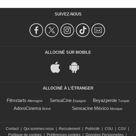
SUIVEZ-NOUS
ALLOCINÉ SUR MOBILE
ALLOCINÉ À L'ÉTRANGER
Filmstarts
SensaCine
Beyazperde
Allemagne
Espagne
Turquie
AdoroCinema
Sensacine México
Brésil
Mexique
Contact
|
Qui sommes-nous
|
Recrutement
|
Publicité
|
CGU
|
CGV
|
Politique de cookies
|
Préférences cookies
|
Données Personnelles
|