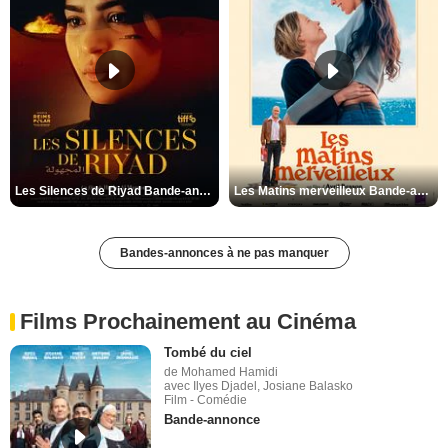
Les Silences de Riyad Bande-annonce VO STFR
Les Matins merveilleux Bande-annonce VF
Bandes-annonces à ne pas manquer
Films Prochainement au Cinéma
Tombé du ciel
de Mohamed Hamidi
avec Ilyes Djadel, Josiane Balasko
Film - Comédie
Bande-annonce