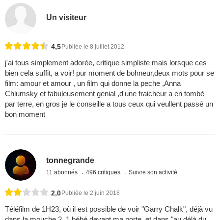
Un visiteur
4,5
Publiée le 8 juillet 2012
j'ai tous simplement adorée, critique simpliste mais lorsque ces
bien cela suffit, a voir! pur moment de bohneur,deux mots pour se
film: amour et amour , un film qui donne la peche ,Anna
Chlumsky et fabuleusement genial ,d'une fraicheur a en tombé
par terre, en gros je le conseille a tous ceux qui veullent passé un
bon moment
tonnegrande
11 abonnés
496 critiques
Suivre son activité
2,0
Publiée le 2 juin 2018
Téléfilm de 1H23, où il est possible de voir "Garry Chalk", déjà vu
dans la mouche 2, 1 bébé devant ma porte, et dans "au délà du