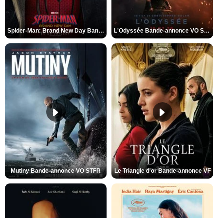
Spider-Man: Brand New Day Bande-annonce VO STFR
L'Odyssée Bande-annonce VO STFR
Mutiny Bande-annonce VO STFR
Le Triangle d'or Bande-annonce VF