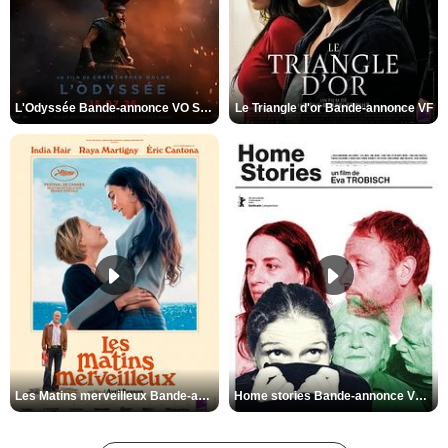
L'Odyssée Bande-annonce VO STFR
Le Triangle d'or Bande-annonce VF
Les Matins merveilleux Bande-annonce VF
Home stories Bande-annonce VO STFR