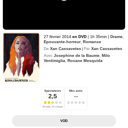
27 février 2014
en DVD
|
1h 35min
|
Drame
,
Epouvante-horreur
,
Romance
De
Xan Cassavetes
Par
Xan Cassavetes
|
Avec
Josephine de la Baume
,
Milo
Ventimiglia
,
Roxane Mesquida
Spectateurs
Mes amis
2,5
--
65 notes, 14 critiques
VOD