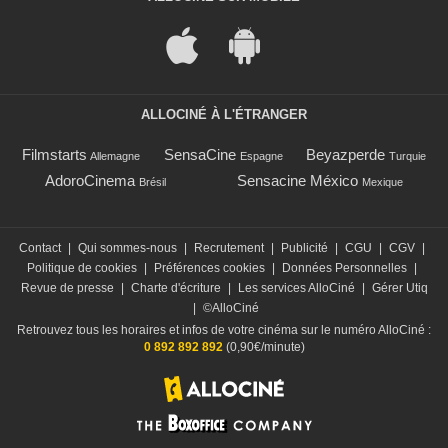
ALLOCINÉ À L'ÉTRANGER
Filmstarts
SensaCine
Beyazperde
Allemagne
Espagne
Turquie
AdoroCinema
Sensacine México
Brésil
Mexique
Contact
|
Qui sommes-nous
|
Recrutement
|
Publicité
|
CGU
|
CGV
|
Politique de cookies
|
Préférences cookies
|
Données Personnelles
|
Revue de presse
|
Charte d'écriture
|
Les services AlloCiné
|
Gérer Utiq
|
©AlloCiné
Retrouvez tous les horaires et infos de votre cinéma sur le numéro AlloCiné :
0 892 892 892
(0,90€/minute)