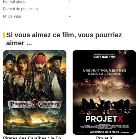
Format audio
-
Format de projection
-
N° de Visa
-
Si vous aimez ce film, vous pourriez
aimer ...
Pirates des Caraïbes : la Fontaine de Jouvence
Projet X