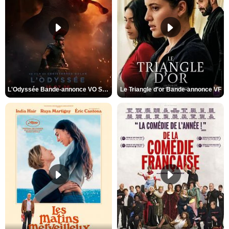
L'Odyssée Bande-annonce VO STFR
Le Triangle d'or Bande-annonce VF