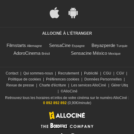
ALLOCINÉ À L'ÉTRANGER
Filmstarts
SensaCine
Beyazperde
Allemagne
Espagne
Turquie
AdoroCinema
Sensacine México
Brésil
Mexique
Contact
|
Qui sommes-nous
|
Recrutement
|
Publicité
|
CGU
|
CGV
|
Politique de cookies
|
Préférences cookies
|
Données Personnelles
|
Revue de presse
|
Charte d'écriture
|
Les services AlloCiné
|
Gérer Utiq
|
©AlloCiné
Retrouvez tous les horaires et infos de votre cinéma sur le numéro AlloCiné :
0 892 892 892
(0,90€/minute)