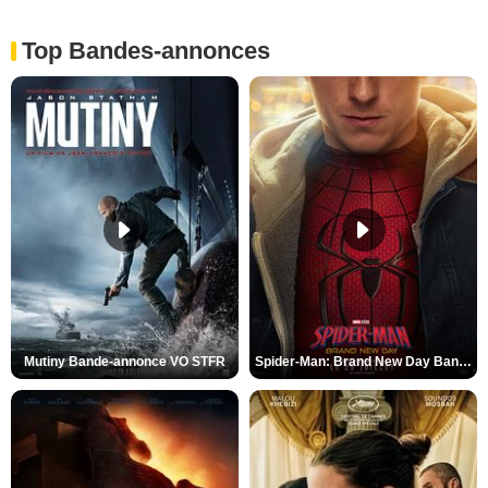
Top Bandes-annonces
Mutiny Bande-annonce VO STFR
Spider-Man: Brand New Day Bande-annonce VO STFR