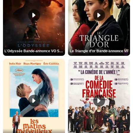
L'Odyssée Bande-annonce VO STFR
Le Triangle d'or Bande-annonce VF