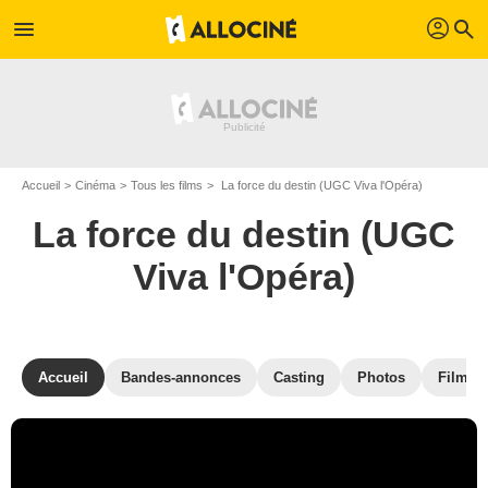
profil
menu
search
Accueil
Cinéma
Tous les films
La force du destin (UGC Viva l'Opéra)
La force du destin (UGC
Viva l'Opéra)
Accueil
Bandes-annonces
Casting
Photos
Films s