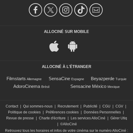
ALLOCINÉ SUR MOBILE
ALLOCINÉ À L'ÉTRANGER
Filmstarts
SensaCine
Beyazperde
Allemagne
Espagne
Turquie
AdoroCinema
Sensacine México
Brésil
Mexique
Contact
|
Qui sommes-nous
|
Recrutement
|
Publicité
|
CGU
|
CGV
|
Politique de cookies
|
Préférences cookies
|
Données Personnelles
|
Revue de presse
|
Charte d'écriture
|
Les services AlloCiné
|
Gérer Utiq
|
©AlloCiné
Retrouvez tous les horaires et infos de votre cinéma sur le numéro AlloCiné :