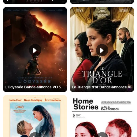
L'Odyssée Bande-annonce VO STFR
Le Triangle d'or Bande-annonce VF