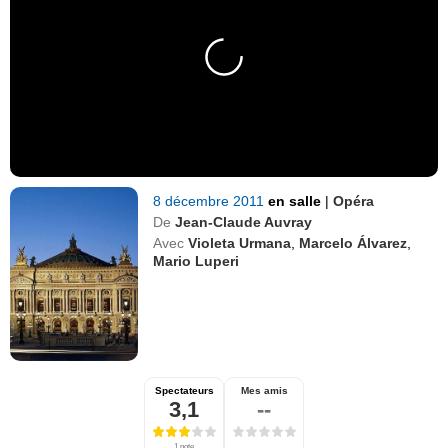
8 décembre 2011
en salle
|
Opéra
De
Jean-Claude Auvray
Avec
Violeta Urmana
,
Marcelo Álvarez
,
Mario Luperi
Spectateurs
Mes amis
3,1
--
1 note