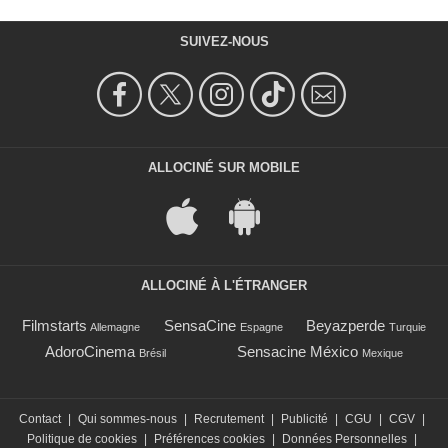
SUIVEZ-NOUS
ALLOCINÉ SUR MOBILE
ALLOCINÉ À L'ÉTRANGER
Filmstarts
SensaCine
Beyazperde
Allemagne
Espagne
Turquie
AdoroCinema
Sensacine México
Brésil
Mexique
Contact
|
Qui sommes-nous
|
Recrutement
|
Publicité
|
CGU
|
CGV
|
Politique de cookies
|
Préférences cookies
|
Données Personnelles
|