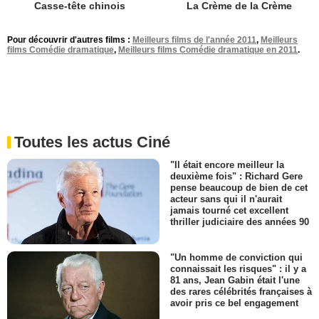
Casse-tête chinois
La Crème de la Crème
Pour découvrir d'autres films :
Meilleurs films de l'année 2011
,
Meilleurs
films Comédie dramatique
,
Meilleurs films Comédie dramatique en 2011
.
Toutes les actus Ciné
"Il était encore meilleur la
deuxième fois" : Richard Gere
pense beaucoup de bien de cet
acteur sans qui il n'aurait
jamais tourné cet excellent
thriller judiciaire des années 90
"Un homme de conviction qui
connaissait les risques" : il y a
81 ans, Jean Gabin était l'une
des rares célébrités françaises à
avoir pris ce bel engagement