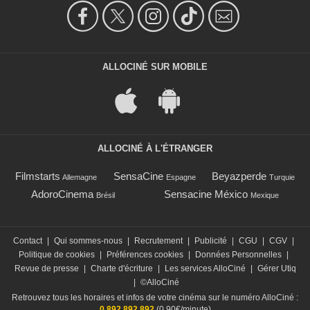
ALLOCINÉ SUR MOBILE
ALLOCINÉ À L'ÉTRANGER
Filmstarts
SensaCine
Beyazperde
Allemagne
Espagne
Turquie
AdoroCinema
Sensacine México
Brésil
Mexique
Contact
|
Qui sommes-nous
|
Recrutement
|
Publicité
|
CGU
|
CGV
|
Politique de cookies
|
Préférences cookies
|
Données Personnelles
|
Revue de presse
|
Charte d'écriture
|
Les services AlloCiné
|
Gérer Utiq
|
©AlloCiné
Retrouvez tous les horaires et infos de votre cinéma sur le numéro AlloCiné :
0 892 892 892
(0,90€/minute)