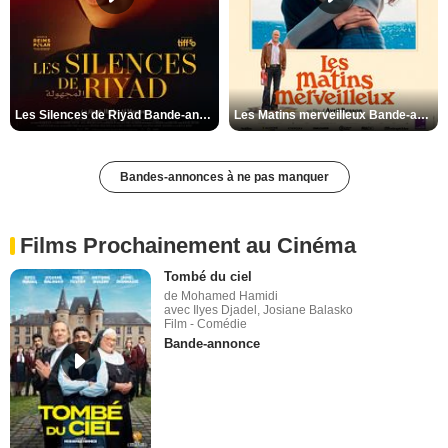
Les Silences de Riyad Bande-annonce VO STFR
Les Matins merveilleux Bande-annonce VF
Bandes-annonces à ne pas manquer
Films Prochainement au Cinéma
Tombé du ciel
de Mohamed Hamidi
avec Ilyes Djadel, Josiane Balasko
Film - Comédie
Bande-annonce