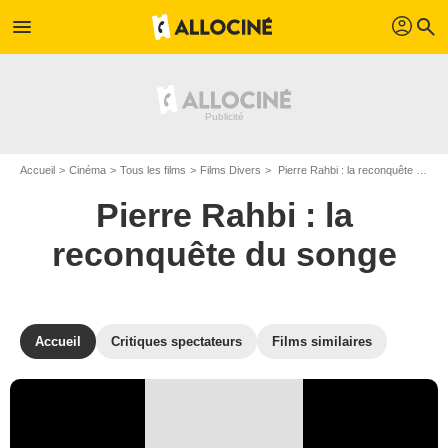
profil
menu
search
Accueil
Cinéma
Tous les films
Films Divers
Pierre Rahbi : la reconquête du songe de Marie-Dominique Dhelsing
Pierre Rahbi : la
reconquête du songe
Accueil
Critiques spectateurs
Films similaires