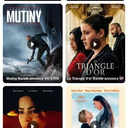
Mutiny Bande-annonce VO STFR
Le Triangle d'or Bande-annonce VF