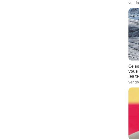
vendr
Ce so
vous 
les t
vendr