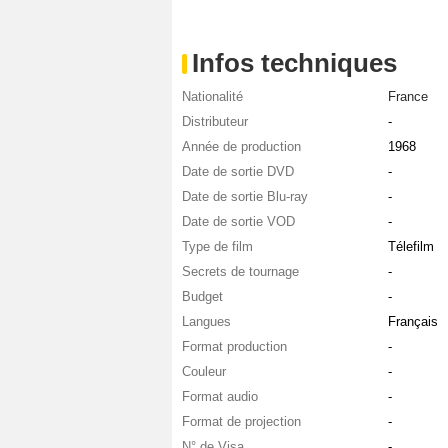
Infos techniques
Nationalité
France
Distributeur
-
Année de production
1968
Date de sortie DVD
-
Date de sortie Blu-ray
-
Date de sortie VOD
-
Type de film
Télefilm
Secrets de tournage
-
Budget
-
Langues
Français
Format production
-
Couleur
-
Format audio
-
Format de projection
-
N° de Visa
-