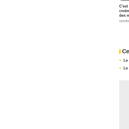
C'est
ciném
des m
vendr
Ce
Le
Le