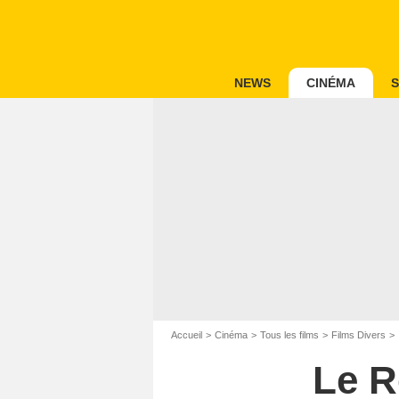
NEWS
CINÉMA
S
Accueil
Cinéma
Tous les films
Films Divers
Le R