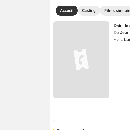
Accueil
Casting
Films similair
Date de 
De
Jean
Avec
Lou