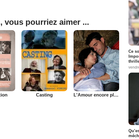
, vous pourriez aimer ...
Ce so
Impos
thrill
vendr
tion
L'Amour encore plus vache
Casting
Qu’es
méch