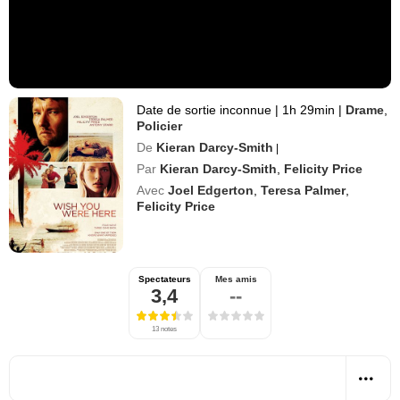
Date de sortie inconnue
|
1h 29min
|
Drame
,
Policier
De
Kieran Darcy-Smith
|
Par
Kieran Darcy-Smith
,
Felicity Price
Avec
Joel Edgerton
,
Teresa Palmer
,
Felicity Price
Spectateurs
Mes amis
3,4
--
13 notes