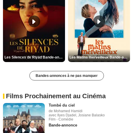
Les Silences de Riyad Bande-annonce VO STFR
Les Matins merveilleux Bande-annonce VF
Bandes-annonces à ne pas manquer
Films Prochainement au Cinéma
Tombé du ciel
de Mohamed Hamidi
avec Ilyes Djadel, Josiane Balasko
Film - Comédie
Bande-annonce