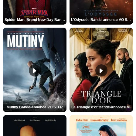
Spider-Man: Brand New Day Bande-annonce VO STFR
L'Odyssée Bande-annonce VO STFR
Mutiny Bande-annonce VO STFR
Le Triangle d'or Bande-annonce VF