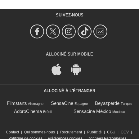
SUIVEZ-NOUS
ALLOCINÉ SUR MOBILE
ALLOCINÉ À L'ÉTRANGER
Filmstarts
SensaCine
Beyazperde
Allemagne
Espagne
Turquie
AdoroCinema
Sensacine México
Brésil
Mexique
Contact
|
Qui sommes-nous
|
Recrutement
|
Publicité
|
CGU
|
CGV
|
Politique de cookies
|
Préférences cookies
|
Données Personnelles
|