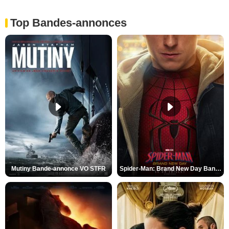
Top Bandes-annonces
Mutiny Bande-annonce VO STFR
Spider-Man: Brand New Day Bande-annonce VO STFR