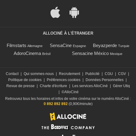
ALLOCINÉ À L'ÉTRANGER
Filmstarts
SensaCine
Beyazperde
Allemagne
Espagne
Turquie
AdoroCinema
Sensacine México
Brésil
Mexique
Contact
|
Qui sommes-nous
|
Recrutement
|
Publicité
|
CGU
|
CGV
|
Politique de cookies
|
Préférences cookies
|
Données Personnelles
|
Revue de presse
|
Charte d'écriture
|
Les services AlloCiné
|
Gérer Utiq
|
©AlloCiné
Retrouvez tous les horaires et infos de votre cinéma sur le numéro AlloCiné :
0 892 892 892
(0,90€/minute)