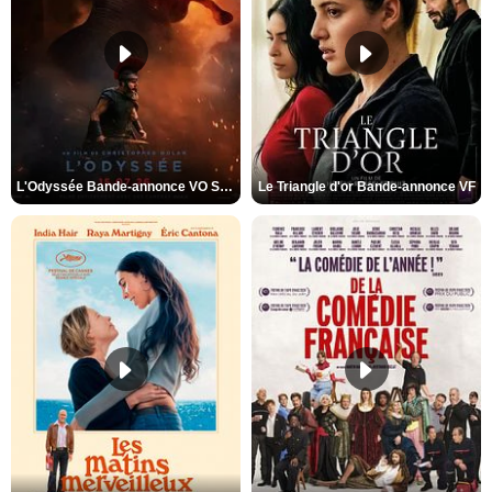
L'Odyssée Bande-annonce VO STFR
Le Triangle d'or Bande-annonce VF