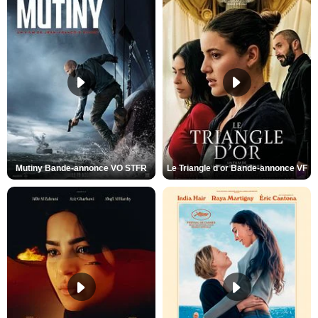
Mutiny Bande-annonce VO STFR
Le Triangle d'or Bande-annonce VF