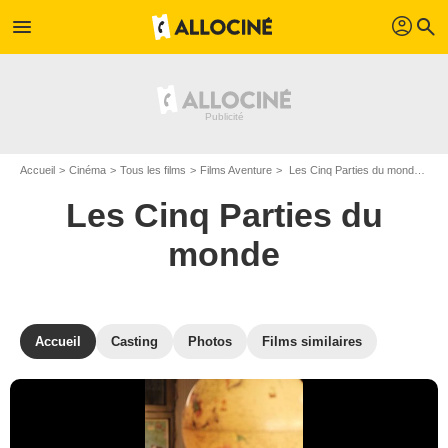
profil
menu
search
Accueil
Cinéma
Tous les films
Films Aventure
Les Cinq Parties du monde de Gérard Mordillat
Les Cinq Parties du
monde
Accueil
Casting
Photos
Films similaires