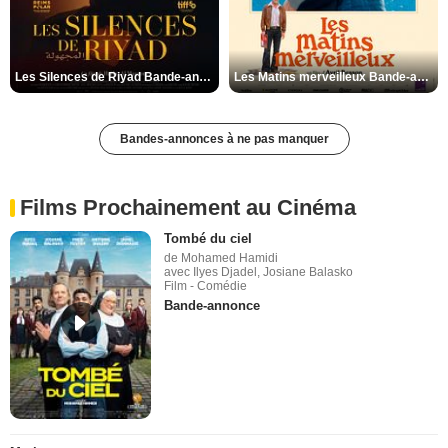
Les Silences de Riyad Bande-annonce VO STFR
Les Matins merveilleux Bande-annonce VF
Bandes-annonces à ne pas manquer
Films Prochainement au Cinéma
Tombé du ciel
de Mohamed Hamidi
avec Ilyes Djadel, Josiane Balasko
Film - Comédie
Bande-annonce