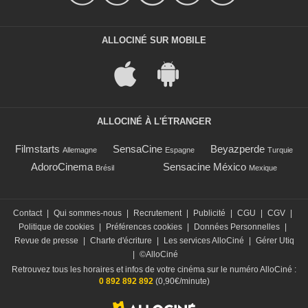
ALLOCINÉ SUR MOBILE
ALLOCINÉ À L'ÉTRANGER
Filmstarts
SensaCine
Beyazperde
Allemagne
Espagne
Turquie
AdoroCinema
Sensacine México
Brésil
Mexique
Contact
|
Qui sommes-nous
|
Recrutement
|
Publicité
|
CGU
|
CGV
|
Politique de cookies
|
Préférences cookies
|
Données Personnelles
|
Revue de presse
|
Charte d'écriture
|
Les services AlloCiné
|
Gérer Utiq
|
©AlloCiné
Retrouvez tous les horaires et infos de votre cinéma sur le numéro AlloCiné :
0 892 892 892
(0,90€/minute)