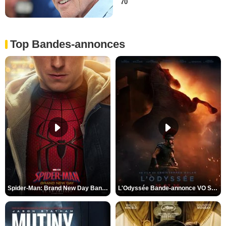
70
Top Bandes-annonces
Spider-Man: Brand New Day Bande-annonce VO STFR
L'Odyssée Bande-annonce VO STFR