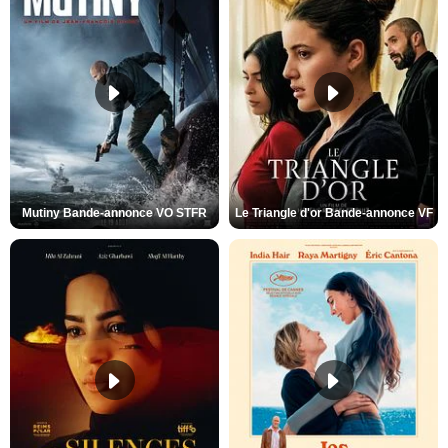
Mutiny Bande-annonce VO STFR
Le Triangle d'or Bande-annonce VF