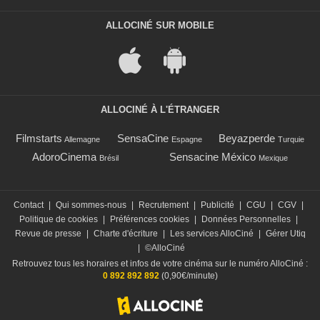
ALLOCINÉ SUR MOBILE
ALLOCINÉ À L'ÉTRANGER
Filmstarts
SensaCine
Beyazperde
Allemagne
Espagne
Turquie
AdoroCinema
Sensacine México
Brésil
Mexique
Contact
|
Qui sommes-nous
|
Recrutement
|
Publicité
|
CGU
|
CGV
|
Politique de cookies
|
Préférences cookies
|
Données Personnelles
|
Revue de presse
|
Charte d'écriture
|
Les services AlloCiné
|
Gérer Utiq
|
©AlloCiné
Retrouvez tous les horaires et infos de votre cinéma sur le numéro AlloCiné :
0 892 892 892
(0,90€/minute)