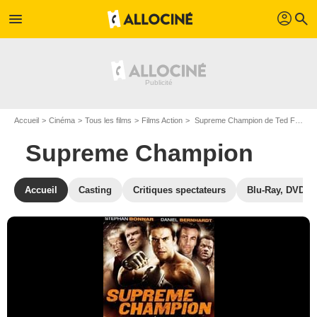
profil
menu
search
Accueil
Cinéma
Tous les films
Films Action
Supreme Champion de Ted Fox et Richard Styles
Supreme Champion
Accueil
Casting
Critiques spectateurs
Blu-Ray, DVD