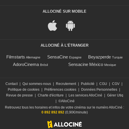
ALLOCINÉ SUR MOBILE
ALLOCINÉ À L'ÉTRANGER
Filmstarts
SensaCine
Beyazperde
Allemagne
Espagne
Turquie
AdoroCinema
Sensacine México
Brésil
Mexique
Contact
|
Qui sommes-nous
|
Recrutement
|
Publicité
|
CGU
|
CGV
|
Politique de cookies
|
Préférences cookies
|
Données Personnelles
|
Revue de presse
|
Charte d'écriture
|
Les services AlloCiné
|
Gérer Utiq
|
©AlloCiné
Retrouvez tous les horaires et infos de votre cinéma sur le numéro AlloCiné :
0 892 892 892
(0,90€/minute)