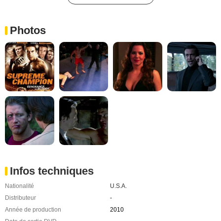
Photos
Infos techniques
Nationalité
U.S.A.
Distributeur
-
Année de production
2010