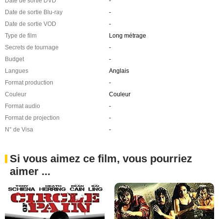
Date de sortie DVD
-
Date de sortie Blu-ray
-
Date de sortie VOD
-
Type de film
Long métrage
Secrets de tournage
-
Budget
-
Langues
Anglais
Format production
-
Couleur
Couleur
Format audio
-
Format de projection
-
N° de Visa
-
Si vous aimez ce film, vous pourriez
aimer ...