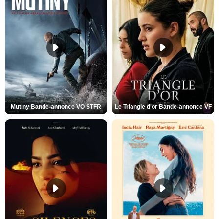
Mutiny Bande-annonce VO STFR
Le Triangle d'or Bande-annonce VF