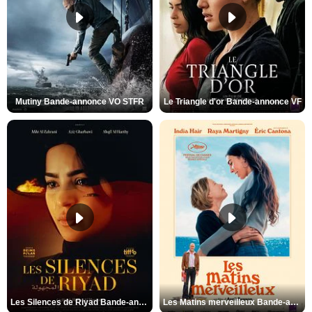
Mutiny Bande-annonce VO STFR
Le Triangle d'or Bande-annonce VF
Les Silences de Riyad Bande-annonce VO STFR
Les Matins merveilleux Bande-annonce VF