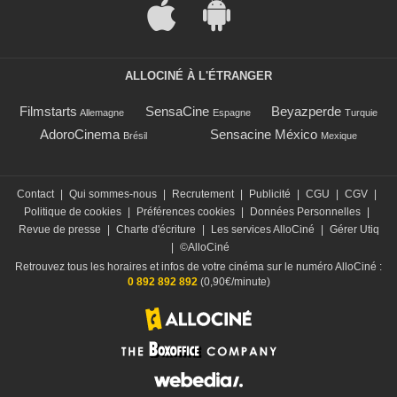
ALLOCINÉ À L'ÉTRANGER
Filmstarts
SensaCine
Beyazperde
Allemagne
Espagne
Turquie
AdoroCinema
Sensacine México
Brésil
Mexique
Contact
|
Qui sommes-nous
|
Recrutement
|
Publicité
|
CGU
|
CGV
|
Politique de cookies
|
Préférences cookies
|
Données Personnelles
|
Revue de presse
|
Charte d'écriture
|
Les services AlloCiné
|
Gérer Utiq
|
©AlloCiné
Retrouvez tous les horaires et infos de votre cinéma sur le numéro AlloCiné :
0 892 892 892
(0,90€/minute)