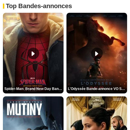
Top Bandes-annonces
Spider-Man: Brand New Day Bande-annonce VO STFR
L'Odyssée Bande-annonce VO STFR