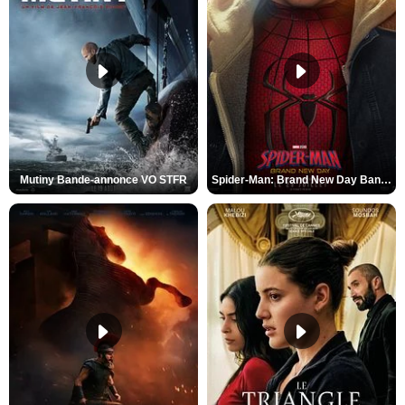
Mutiny Bande-annonce VO STFR
Spider-Man: Brand New Day Bande-annonce VO STFR