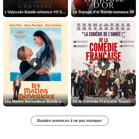
L'Odyssée Bande-annonce VO STFR
Le Triangle d'or Bande-annonce VF
Les Matins merveilleux Bande-annonce VF
De la Comédie-Française Teaser VF
Bandes-annonces à ne pas manquer