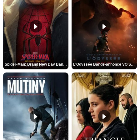
Spider-Man: Brand New Day Bande-annonce VO STFR
L'Odyssée Bande-annonce VO STFR