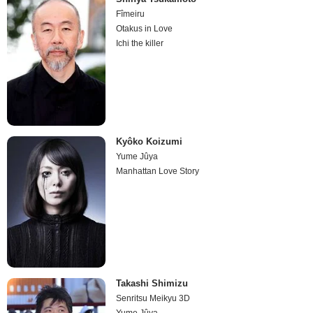
Fîmeiru
Otakus in Love
Ichi the killer
Kyôko Koizumi
Yume Jûya
Manhattan Love Story
Takashi Shimizu
Senritsu Meikyu 3D