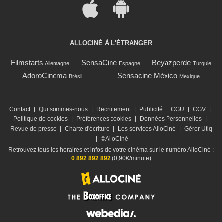
ALLOCINÉ À L'ÉTRANGER
Filmstarts
SensaCine
Beyazperde
Allemagne
Espagne
Turquie
AdoroCinema
Sensacine México
Brésil
Mexique
Contact
|
Qui sommes-nous
|
Recrutement
|
Publicité
|
CGU
|
CGV
|
Politique de cookies
|
Préférences cookies
|
Données Personnelles
|
Revue de presse
|
Charte d'écriture
|
Les services AlloCiné
|
Gérer Utiq
|
©AlloCiné
Retrouvez tous les horaires et infos de votre cinéma sur le numéro AlloCiné :
0 892 892 892
(0,90€/minute)