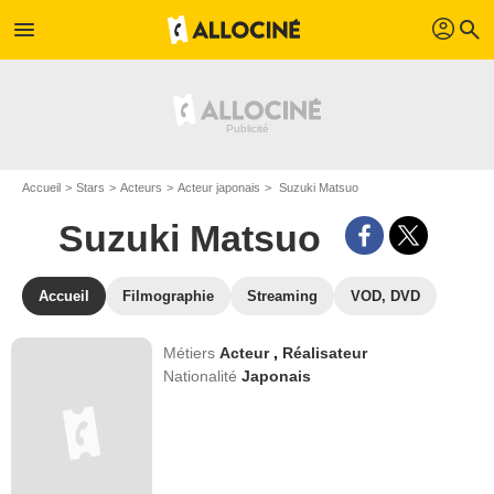
profil
menu
search
Accueil
Stars
Acteurs
Acteur japonais
Suzuki Matsuo
Suzuki Matsuo
Accueil
Filmographie
Streaming
VOD, DVD
Métiers
Acteur
,
Réalisateur
Nationalité
Japonais