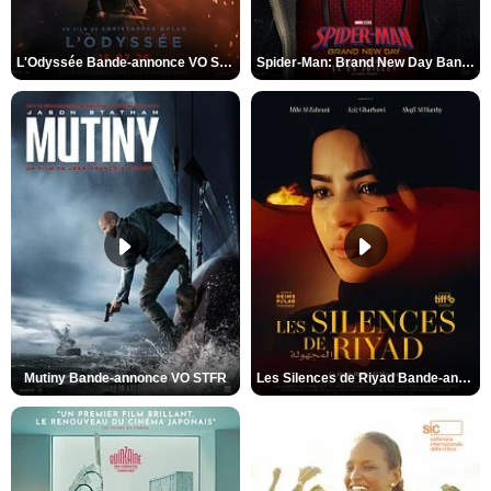
L'Odyssée Bande-annonce VO STFR
Spider-Man: Brand New Day Bande-annonce VO STFR
Mutiny Bande-annonce VO STFR
Les Silences de Riyad Bande-annonce VO STFR