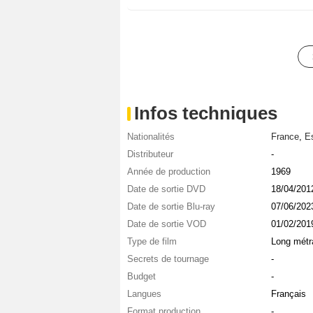
Infos techniques
Nationalités
France
,
E
Distributeur
-
Année de production
1969
Date de sortie DVD
18/04/201
Date de sortie Blu-ray
07/06/202
Date de sortie VOD
01/02/201
Type de film
Long métr
Secrets de tournage
-
Budget
-
Langues
Français
Format production
-