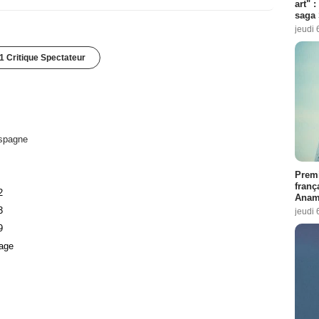
art" :
saga 
jeudi 
1 Critique Spectateur
spagne
Premi
franç
2
Anama
3
jeudi 
9
age