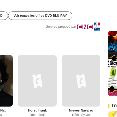
OD
Voir toutes les offres DVD BLU-RAY
Service proposé par
To
 Nat
Horst Frank
Nieves Navarro
ia
Rôle : Rolf
Rôle : Sylvia