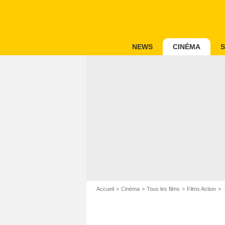
NEWS
CINÉMA
S
Accueil
Cinéma
Tous les films
Films Action