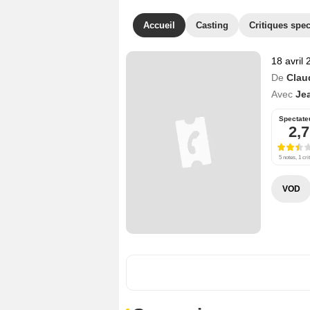
Accueil
Casting
Critiques spec
18 avril
De
Clau
Avec
Je
Spectate
2,7
5 notes, 1 cri
VOD