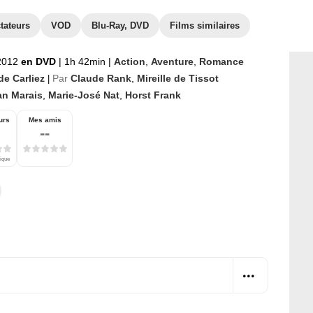
tateurs
VOD
Blu-Ray, DVD
Films similaires
 2012
en DVD
|
1h 42min
|
Action
,
Aventure
,
Romance
de Carliez
Par
Claude Rank
,
Mireille de Tissot
|
an Marais
,
Marie-José Nat
,
Horst Frank
urs
Mes amis
--
tique