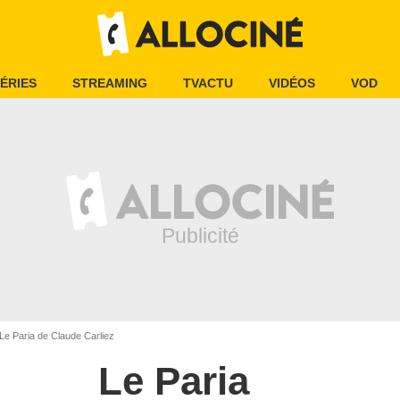
ÉRIES
STREAMING
TVACTU
VIDÉOS
VOD
Le Paria de Claude Carliez
Le Paria