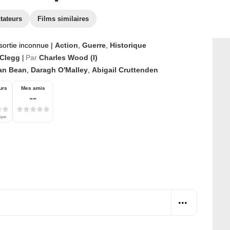
tateurs
Films similaires
sortie inconnue
|
Action
,
Guerre
,
Historique
Clegg
Par
Charles Wood (I)
|
an Bean
,
Daragh O'Malley
,
Abigail Cruttenden
urs
Mes amis
--
ique