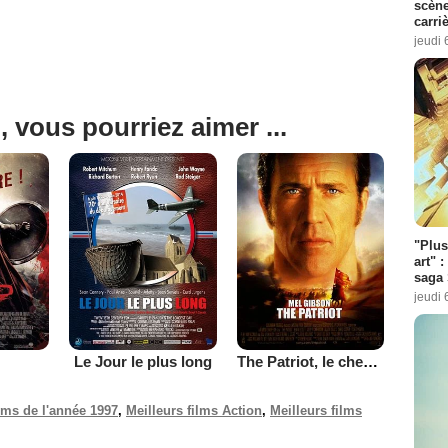
scène
carri
jeudi 
, vous pourriez aimer ...
"Plus
art" :
saga 
jeudi 
Le Jour le plus long
The Patriot, le chemin de la liberté
ilms de l'année 1997
,
Meilleurs films Action
,
Meilleurs films