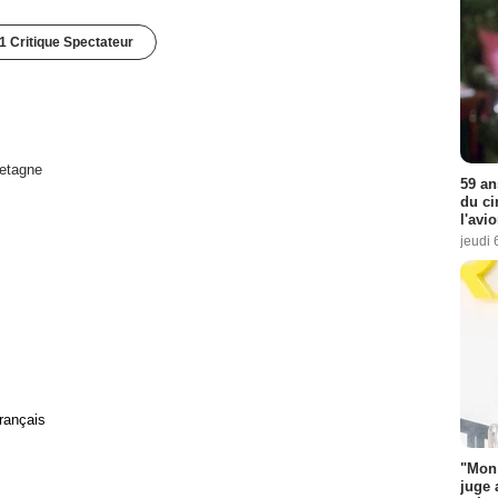
1 Critique Spectateur
etagne
59 an
du ci
l'avi
jeudi 
rançais
"Mon 
juge 