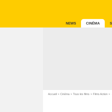
NEWS
CINÉMA
S
Accueil
Cinéma
Tous les films
Films Action