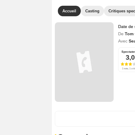
Accueil
Casting
Critiques spec
Date de 
De
Tom 
Avec
Se
Spectate
3,0
1 note, 1 crit