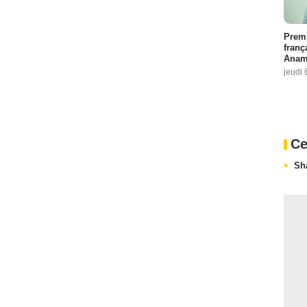
Premi
franç
Anama
jeudi 
Ce
Sh