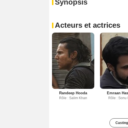
Synopsis
Acteurs et actrices
Randeep Hooda
Emraan Ha
Rôle : Salim Khan
Rôle : Sonu D
Casting