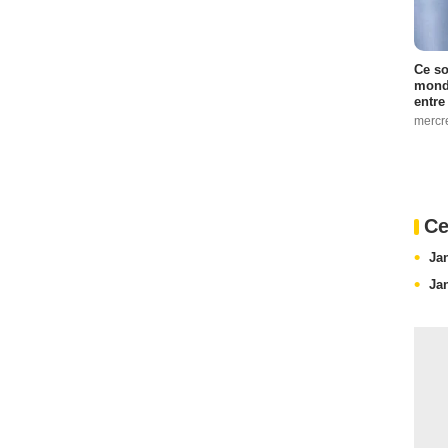
Ce so
monde
entre
mercr
Ce
Ja
Ja