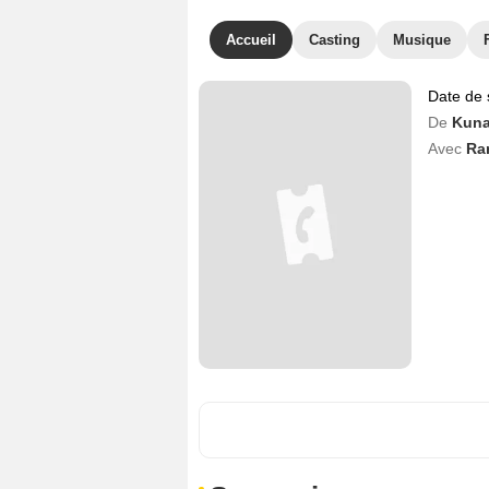
Accueil
Casting
Musique
Date de 
De
Kuna
Avec
Ra