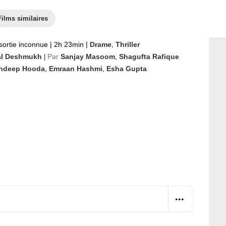
Films similaires
sortie inconnue
|
2h 23min
|
Drame
,
Thriller
l Deshmukh
Par
Sanjay Masoom
,
Shagufta Rafique
|
ndeep Hooda
,
Emraan Hashmi
,
Esha Gupta