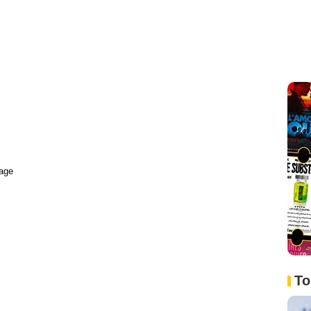
age
To