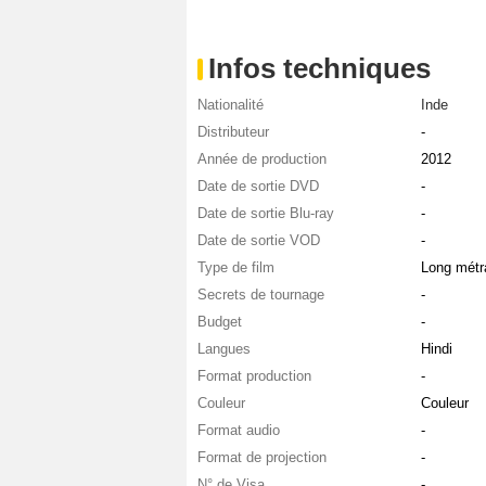
Infos techniques
Nationalité
Inde
Distributeur
-
Année de production
2012
Date de sortie DVD
-
Date de sortie Blu-ray
-
Date de sortie VOD
-
Type de film
Long métr
Secrets de tournage
-
Budget
-
Langues
Hindi
Format production
-
Couleur
Couleur
Format audio
-
Format de projection
-
N° de Visa
-