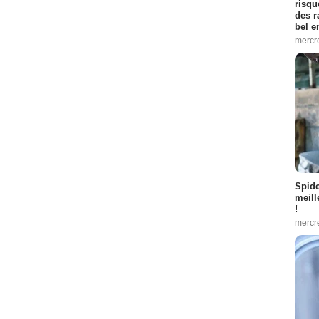
risqu
des r
bel 
mercr
Spid
meill
!
mercr