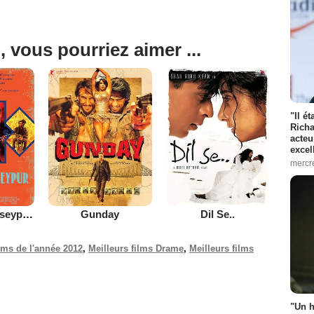
, vous pourriez aimer ...
"Il é
Richa
acteu
excel
mercr
Gangs of Wasseypur - Part 2
Gunday
Dil Se..
ilms de l'année 2012
,
Meilleurs films Drame
,
Meilleurs films
"Un h