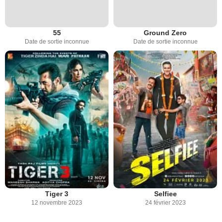
55
Ground Zero
Date de sortie inconnue
Date de sortie inconnue
Tiger 3
Selfiee
12 novembre 2023
24 février 2023