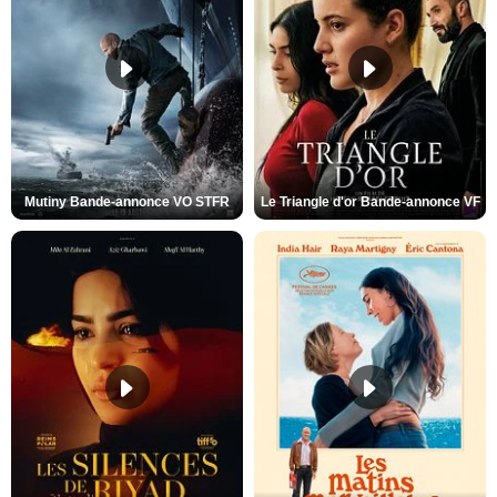
Mutiny Bande-annonce VO STFR
Le Triangle d'or Bande-annonce VF