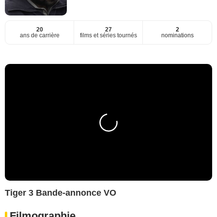
20
27
2
ans de carrière
films et séries tournés
nominations
Tiger 3 Bande-annonce VO
Filmographie