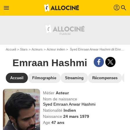
profil
menu
search
Accueil
Stars
Acteurs
Acteur indien
Syed Emraan Anwar Hashmi dit Emraan Hashmi
Emraan Hashmi
Accueil
Filmographie
Streaming
Récompenses
V
Métier
Acteur
Nom de naissance
Syed Emraan Anwar Hashmi
Nationalité
Indien
Naissance
24 mars 1979
Age
47
ans