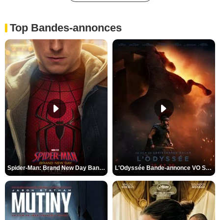
Top Bandes-annonces
Spider-Man: Brand New Day Bande-annonce VO STFR
L'Odyssée Bande-annonce VO STFR