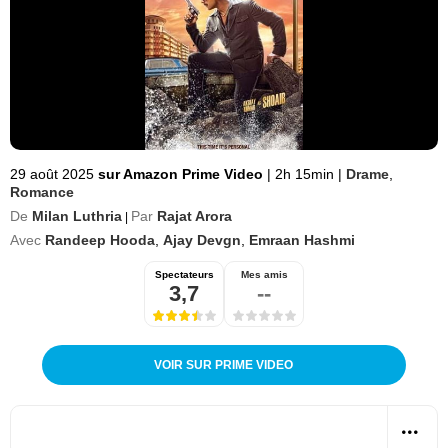
29 août 2025
sur Amazon Prime Video
|
2h 15min
|
Drame
,
Romance
De
Milan Luthria
Par
Rajat Arora
|
Avec
Randeep Hooda
,
Ajay Devgn
,
Emraan Hashmi
Spectateurs
Mes amis
3,7
--
VOIR SUR PRIME VIDEO