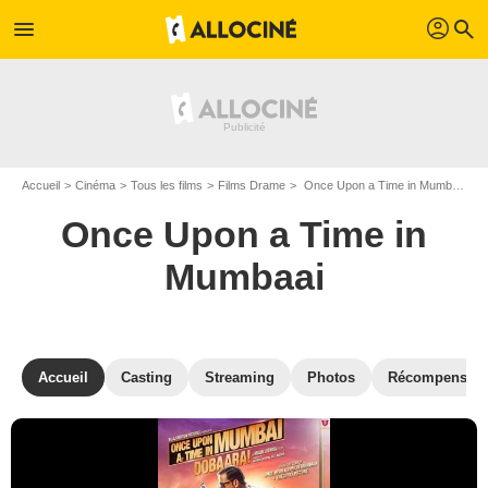
profil
menu
search
Accueil
Cinéma
Tous les films
Films Drame
Once Upon a Time in Mumbaai de Milan Luthria
Once Upon a Time in
Mumbaai
Accueil
Casting
Streaming
Photos
Récompenses